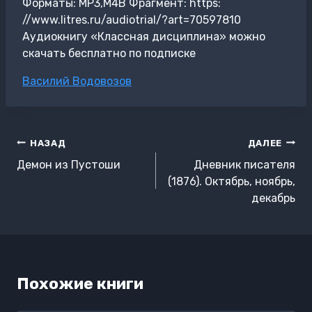
Форматы: MP3,M4B Фрагмент: https:
//www.litres.ru/audiotrial/?art=70597810
Аудиокнигу «Классная дисциплина» можно
скачать бесплатно по подписке
Метки
Василий Водовозов
записи:
Навигация
НАЗАД
ДАЛЕЕ
по
Демон из Пустоши
Дневник писателя
записям
(1876). Октябрь, ноябрь,
декабрь
Похожие книги