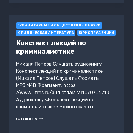
ДУХ
ВРЕМЕНИ.
ВВЕДЕНИЕ
В
ГУМАНИТАРНЫЕ И ОБЩЕСТВЕННЫЕ НАУКИ
ТРЕТЬЮ
МИРОВУЮ
ЮРИДИЧЕСКАЯ ЛИТЕРАТУРА
ЮРИСПРУДЕНЦИЯ
ВОЙНУ
Конспект лекций по
/
ЧЕТВЕРТАЯ
криминалистике
МИРОВАЯ
ВОЙНА.
Михаил Петров Слушать аудиокнигу
БУДУЩЕЕ
Конспект лекций по криминалистике
УЖЕ
РЯДОМ
(Михаил Петров) Слушать Форматы:
/
MP3,M4B Фрагмент: https:
СКЛАДКА
//www.litres.ru/audiotrial/?art=70706710
ВРЕМЕНИ.
СУЩНОСТЬ
Аудиокнигу «Конспект лекций по
И
криминалистике» можно скачать…
КРИТЕРИИ
КОНСПЕКТ
СЛУШАТЬ
ЛЕКЦИЙ
ПО