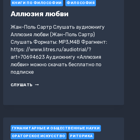
КНИГИ ПО ФИЛОСОФИИ
ФИЛОСОФИЯ
Аллюзия любви
Жан-Поль Сартр Слушать аудиокнигу
Аллюзия любви (Жан-Поль Сартр)
Слушать Форматы: MP3,M4B Фрагмент:
https: //www.litres.ru/audiotrial/?
art=70694623 Аудиокнигу «Аллюзия
любви» можно скачать бесплатно по
подписке
АЛЛЮЗИЯ
СЛУШАТЬ
ЛЮБВИ
ГУМАНИТАРНЫЕ И ОБЩЕСТВЕННЫЕ НАУКИ
ОРАТОРСКОЕ ИСКУССТВО
РИТОРИКА