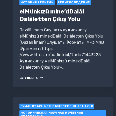
ИСТОРИЯ РЕЛИГИЙ
РЕЛИГИОВЕДЕНИЕ
elMünkızü mine’dDalâl
Dalâletten Çıkış Yolu
Gazâlî İmam Слушать аудиокнигу
elMünkızü mine’dDalâl Dalâletten Çıkış Yolu
(Gazâlî İmam) Слушать Форматы: MP3,M4B
Фрагмент: https:
//www.litres.ru/audiotrial/?art=71443225
Аудиокнигу «elMünkızü mine’dDalâl
Dalâletten Çıkış Yolu»…
ELMÜNKIZÜ
СЛУШАТЬ
MINE’DDALÂL
DALÂLETTEN
ÇIKIŞ
YOLU
ГУМАНИТАРНЫЕ И ОБЩЕСТВЕННЫЕ НАУКИ
ИСТОРИЧЕСКАЯ НАУЧНАЯ И УЧЕБНАЯ