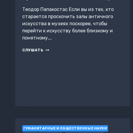
Теодор Папакостас Если вы из тех, кто
старается проскочить залы античного
искусства в музеях поскорее, чтобы
перейти к искусству более близкому и
понятному,…
КАК
СЛУШАТЬ
УЗНАТЬ
ВСЁ
О
ДРЕВНЕЙ
ГРЕЦИИ,
НЕ
ВЫХОДЯ
ИЗ
ЛИФТА
ГУМАНИТАРНЫЕ И ОБЩЕСТВЕННЫЕ НАУКИ