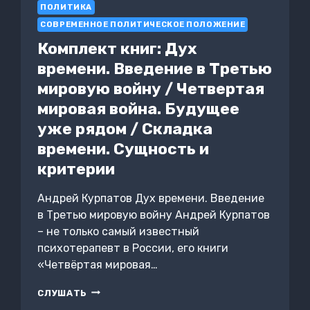
УВЛЕКАТЕЛЬНЫХ
ПОЛИТИКА
ПУТЕШЕСТВИЙ
СОВРЕМЕННОЕ ПОЛИТИЧЕСКОЕ ПОЛОЖЕНИЕ
ПО
СЕВЕРНОЙ
Комплект книг: Дух
СТОЛИЦЕ
времени. Введение в Третью
мировую войну / Четвертая
мировая война. Будущее
уже рядом / Складка
времени. Сущность и
критерии
Андрей Курпатов Дух времени. Введение
в Третью мировую войну Андрей Курпатов
– не только самый известный
психотерапевт в России, его книги
«Четвёртая мировая…
КОМПЛЕКТ
СЛУШАТЬ
КНИГ: