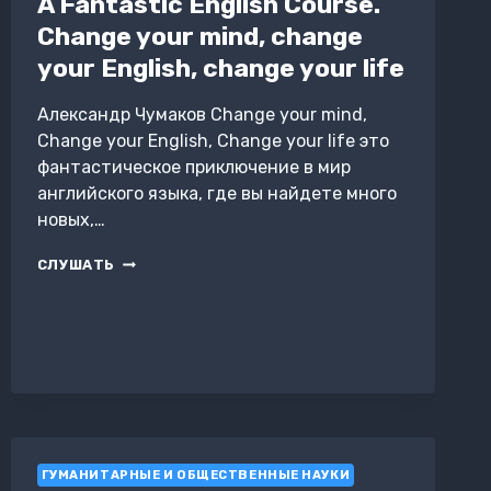
A Fantastic English Course.
Change your mind, change
your English, change your life
Александр Чумаков Change your mind,
Сhange your English, Change your life это
фантастическое приключение в мир
английского языка, где вы найдете много
новых,…
A
СЛУШАТЬ
FANTASTIC
ENGLISH
COURSE.
CHANGE
YOUR
MIND,
CHANGE
YOUR
ENGLISH,
CHANGE
ГУМАНИТАРНЫЕ И ОБЩЕСТВЕННЫЕ НАУКИ
YOUR