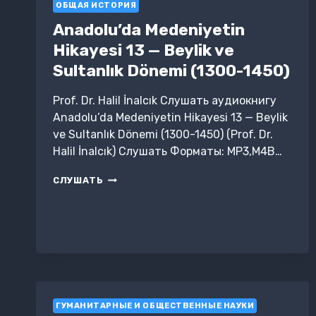
ОБЩАЯ ИСТОРИЯ
Anadolu’da Medeniyetin
Hikayesi 13 — Beylik ve
Sultanlık Dönemi (1300-1450)
Prof. Dr. Halil İnalcık Слушать аудиокнигу
Anadolu’da Medeniyetin Hikayesi 13 — Beylik
ve Sultanlık Dönemi (1300-1450) (Prof. Dr.
Halil İnalcık) Слушать Форматы: MP3,M4B…
ANADOLU’DA
СЛУШАТЬ
MEDENIYETIN
HIKAYESI
13
—
BEYLIK
VE
SULTANLIK
DÖNEMI
(1300-
ГУМАНИТАРНЫЕ И ОБЩЕСТВЕННЫЕ НАУКИ
1450)