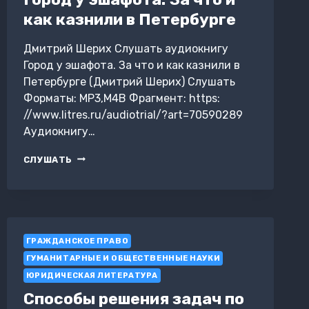
как казнили в Петербурге
Дмитрий Шерих Слушать аудиокнигу
Город у эшафота. За что и как казнили в
Петербурге (Дмитрий Шерих) Слушать
Форматы: MP3,M4B Фрагмент: https:
//www.litres.ru/audiotrial/?art=70590289
Аудиокнигу…
ГОРОД
СЛУШАТЬ
У
ЭШАФОТА.
ЗА
ЧТО
И
КАК
ГРАЖДАНСКОЕ ПРАВО
КАЗНИЛИ
ГУМАНИТАРНЫЕ И ОБЩЕСТВЕННЫЕ НАУКИ
В
ПЕТЕРБУРГЕ
ЮРИДИЧЕСКАЯ ЛИТЕРАТУРА
Способы решения задач по