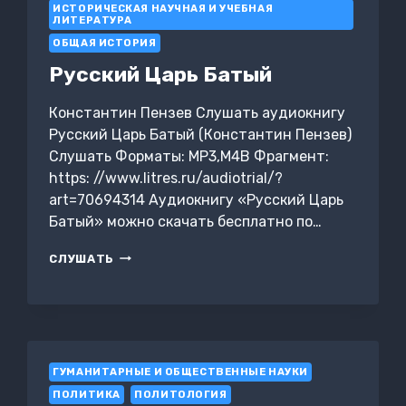
ФИЛОСОФИЯ
ИСТОРИЧЕСКАЯ НАУЧНАЯ И УЧЕБНАЯ
ЛИТЕРАТУРА
–
КОНЦЕПЦИЯ
ОБЩАЯ ИСТОРИЯ
ФОРМИРОВАНИЯ
Русский Царь Батый
4-
Й
СТАДИИ
Константин Пензев Слушать аудиокнигу
ЭВОЛЮЦИИ
Русский Царь Батый (Константин Пензев)
ЧЕЛОВЕЧЕСТВА
Слушать Форматы: MP3,M4B Фрагмент:
https: //www.litres.ru/audiotrial/?
art=70694314 Аудиокнигу «Русский Царь
Батый» можно скачать бесплатно по…
РУССКИЙ
СЛУШАТЬ
ЦАРЬ
БАТЫЙ
ГУМАНИТАРНЫЕ И ОБЩЕСТВЕННЫЕ НАУКИ
ПОЛИТИКА
ПОЛИТОЛОГИЯ