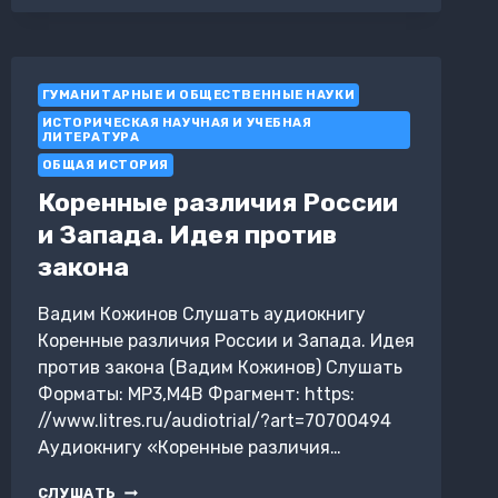
ГУМАНИТАРНЫЕ И ОБЩЕСТВЕННЫЕ НАУКИ
ИСТОРИЧЕСКАЯ НАУЧНАЯ И УЧЕБНАЯ
ЛИТЕРАТУРА
ОБЩАЯ ИСТОРИЯ
Коренные различия России
и Запада. Идея против
закона
Вадим Кожинов Слушать аудиокнигу
Коренные различия России и Запада. Идея
против закона (Вадим Кожинов) Слушать
Форматы: MP3,M4B Фрагмент: https:
//www.litres.ru/audiotrial/?art=70700494
Аудиокнигу «Коренные различия…
КОРЕННЫЕ
СЛУШАТЬ