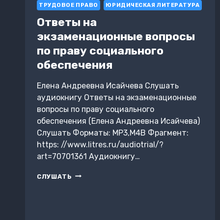
ТРУДОВОЕ ПРАВО
ЮРИДИЧЕСКАЯ ЛИТЕРАТУРА
Ответы на
экзаменационные вопросы
по праву социального
обеспечения
Елена Андреевна Исайчева Слушать
аудиокнигу Ответы на экзаменационные
вопросы по праву социального
обеспечения (Елена Андреевна Исайчева)
Слушать Форматы: MP3,M4B Фрагмент:
https: //www.litres.ru/audiotrial/?
art=70701361 Аудиокнигу…
ОТВЕТЫ
СЛУШАТЬ
НА
ЭКЗАМЕНАЦИОННЫЕ
ВОПРОСЫ
ПО