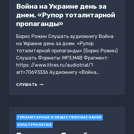
Война на Украине день за
днем. «Рупор тоталитарной
пропаганды»
Борис Рожин Слушать аудиокнигу Война
на Украине день за днем. «Рупор
тоталитарной пропаганды» (Борис Рожин)
Слушать Форматы: MP3,M4B Фрагмент:
https: //www.litres.ru/audiotrial/?
art=70693336 Аудиокнигу «Война…
ВОЙНА
СЛУШАТЬ
НА
УКРАИНЕ
ДЕНЬ
ЗА
ДНЕМ.
ГУМАНИТАРНЫЕ И ОБЩЕСТВЕННЫЕ НАУКИ
«РУПОР
ТОТАЛИТАРНОЙ
КУЛЬТУРОЛОГИЯ
ПРОПАГАНДЫ»