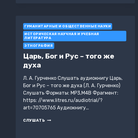
ПРАВУ
СОЦИАЛЬНОГО
ОБЕСПЕЧЕНИЯ
ГУМАНИТАРНЫЕ И ОБЩЕСТВЕННЫЕ НАУКИ
ИСТОРИЧЕСКАЯ НАУЧНАЯ И УЧЕБНАЯ
ЛИТЕРАТУРА
ЭТНОГРАФИЯ
Царь, Бог и Рус – того же
духа
Л. А. Гурченко Слушать аудиокнигу Царь,
Бог и Рус – того же духа (Л. А. Гурченко)
Слушать Форматы: MP3,M4B Фрагмент:
https: //www.litres.ru/audiotrial/?
art=70705765 Аудиокнигу…
ЦАРЬ,
СЛУШАТЬ
БОГ
И
РУС