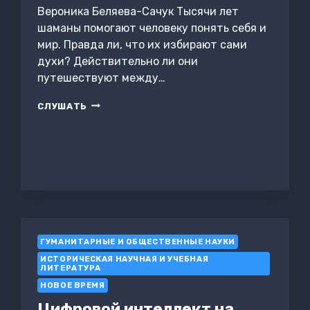
Вероника Беляева-Сачук Тысячи лет
шаманы помогают человеку понять себя и
мир. Правда ли, что их избирают сами
духи? Действительно ли они
путешествуют между…
В
СЛУШАТЬ
МИРАХ
БОГОВ
И
ДУХОВ
ГУМАНИТАРНЫЕ И ОБЩЕСТВЕННЫЕ НАУКИ
ИСТОРИЧЕСКАЯ НАУЧНАЯ И УЧЕБНАЯ
ЛИТЕРАТУРА
НОВОЕ ВРЕМЯ
Цифровой интеллект на