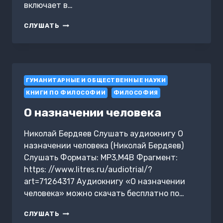
включает в…
СТОЛКНОВЕНИЕ
СЛУШАТЬ
МИРОСИСТЕМ.
МИРОВАЯ
АПОСТАСИЙНАЯ
МИРОСИСТЕМА.
ТОМ
ГУМАНИТАРНЫЕ И ОБЩЕСТВЕННЫЕ НАУКИ
1
КНИГИ ПО ФИЛОСОФИИ
ФИЛОСОФИЯ
О назначении человека
Николай Бердяев Слушать аудиокнигу О
назначении человека (Николай Бердяев)
Слушать Форматы: MP3,M4B Фрагмент:
https: //www.litres.ru/audiotrial/?
art=71264317 Аудиокнигу «О назначении
человека» можно скачать бесплатно по…
О
СЛУШАТЬ
НАЗНАЧЕНИИ