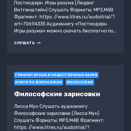
Постмодерн. Игры разума (Людвиг
Витгенштейн) Слушать Форматы: MP3,M4B
Фрагмент: https: //www.litres.ru/audiotrial/?
art=70694335 Аудиокнигу «Постмодерн.
Игры разума» можно скачать бесплатно по…
ПОСТМОДЕРН.
СЛУШАТЬ
ИГРЫ
РАЗУМА
ГУМАНИТАРНЫЕ И ОБЩЕСТВЕННЫЕ НАУКИ
КНИГИ ПО ФИЛОСОФИИ
ФИЛОСОФИЯ
Философские зарисовки
Лисса Мун Слушать аудиокнигу
Философские зарисовки (Лисса Мун)
Слушать Форматы: MP3,M4B Фрагмент:
https: //www.litres.ru/audiotrial/?