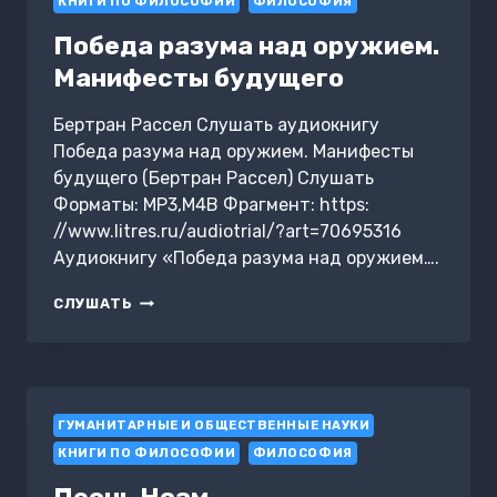
КНИГИ ПО ФИЛОСОФИИ
ФИЛОСОФИЯ
Победа разума над оружием.
Манифесты будущего
Бертран Рассел Слушать аудиокнигу
Победа разума над оружием. Манифесты
будущего (Бертран Рассел) Слушать
Форматы: MP3,M4B Фрагмент: https:
//www.litres.ru/audiotrial/?art=70695316
Аудиокнигу «Победа разума над оружием….
ПОБЕДА
СЛУШАТЬ
РАЗУМА
НАД
ОРУЖИЕМ.
МАНИФЕСТЫ
БУДУЩЕГО
ГУМАНИТАРНЫЕ И ОБЩЕСТВЕННЫЕ НАУКИ
КНИГИ ПО ФИЛОСОФИИ
ФИЛОСОФИЯ