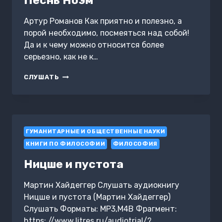
Песнь Ноэм
Артур Романов Как приятно и полезно, а
порой необходимо, посмеяться над собой!
Да и к чему можно относится более
серьезно, как не к…
ПЕСНЬ
СЛУШАТЬ
НОЭМ
ГУМАНИТАРНЫЕ И ОБЩЕСТВЕННЫЕ НАУКИ
КНИГИ ПО ФИЛОСОФИИ
ФИЛОСОФИЯ
Ницше и пустота
Мартин Хайдеггер Слушать аудиокнигу
Ницше и пустота (Мартин Хайдеггер)
Слушать Форматы: MP3,M4B Фрагмент:
https: //www.litres.ru/audiotrial/?