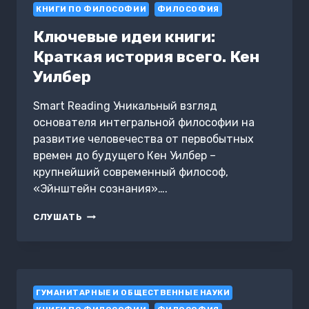
УНИВЕРСАЛЬНЫЕ
КНИГИ ПО ФИЛОСОФИИ
ФИЛОСОФИЯ
МЕТОДЫ
ИХ
Ключевые идеи книги:
ПОЗНАНИЯ.
Краткая история всего. Кен
ОСНОВЫ
Уилбер
Smart Reading Уникальный взгляд
основателя интегральной философии на
развитие человечества от первобытных
времен до будущего Кен Уилбер –
крупнейший современный философ,
«Эйнштейн сознания»….
КЛЮЧЕВЫЕ
СЛУШАТЬ
ИДЕИ
КНИГИ:
КРАТКАЯ
ИСТОРИЯ
ВСЕГО.
ГУМАНИТАРНЫЕ И ОБЩЕСТВЕННЫЕ НАУКИ
КЕН
УИЛБЕР