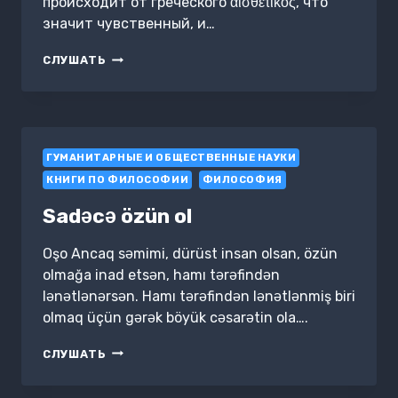
происходит от греческого αίσθετικός, что
значит чувственный, и…
ЭСТЕТИКА
СЛУШАТЬ
ГУМАНИТАРНЫЕ И ОБЩЕСТВЕННЫЕ НАУКИ
КНИГИ ПО ФИЛОСОФИИ
ФИЛОСОФИЯ
Sadəcə özün ol
Oşo Ancaq səmimi, dürüst insan olsan, özün
olmağa inad etsən, hamı tərəfindən
lənətlənərsən. Hamı tərəfindən lənətlənmiş biri
olmaq üçün gərək böyük cəsarətin ola….
SADƏCƏ
СЛУШАТЬ
ÖZÜN
OL