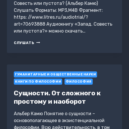
Совесть или пустота? (Альбер Камю)
Слушать Форматы: MP3,M4B Фрагмент:
https: //www.litres.ru/audiotrial/?
art=70693888 Аудиокнигу «Запад. Совесть
или пустота?» можно скачать…
ЗАПАД.
СЛУШАТЬ
СОВЕСТЬ
ИЛИ
ПУСТОТА?
ГУМАНИТАРНЫЕ И ОБЩЕСТВЕННЫЕ НАУКИ
КНИГИ ПО ФИЛОСОФИИ
ФИЛОСОФИЯ
Сущности. От сложного к
простому и наоборот
Альбер Камю Понятие о сущности –
основополагающее в экзистенциальной
философии. Всю действительность, в том