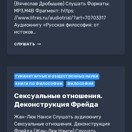
(Вячеслав Дробышев) Слушать Форматы:
MP3,M4B Фрагмент: https:
//www.litres.ru/audiotrial/?art=70703317
Аудиокнигу «Русская философия: от
истоков…
РУССКАЯ
СЛУШАТЬ
ФИЛОСОФИЯ:
ОТ
ИСТОКОВ
К
СМЫСЛАМ
ГУМАНИТАРНЫЕ И ОБЩЕСТВЕННЫЕ НАУКИ
КНИГИ ПО ФИЛОСОФИИ
ФИЛОСОФИЯ
Сексуальные отношения.
Деконструкция Фрейда
Жан-Люк Нанси Слушать аудиокнигу
Сексуальные отношения. Деконструкция
Фрейда (Жан-Люк Нанси) Слушать