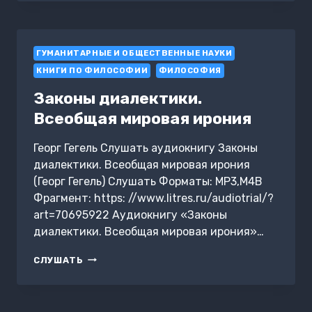
УЧЕНИИ
ГР.
ТОЛСТОГО
И
ГУМАНИТАРНЫЕ И ОБЩЕСТВЕННЫЕ НАУКИ
НИЦШЕ
КНИГИ ПО ФИЛОСОФИИ
ФИЛОСОФИЯ
Законы диалектики.
Всеобщая мировая ирония
Георг Гегель Слушать аудиокнигу Законы
диалектики. Всеобщая мировая ирония
(Георг Гегель) Слушать Форматы: MP3,M4B
Фрагмент: https: //www.litres.ru/audiotrial/?
art=70695922 Аудиокнигу «Законы
диалектики. Всеобщая мировая ирония»…
ЗАКОНЫ
СЛУШАТЬ
ДИАЛЕКТИКИ.
ВСЕОБЩАЯ
МИРОВАЯ
ИРОНИЯ