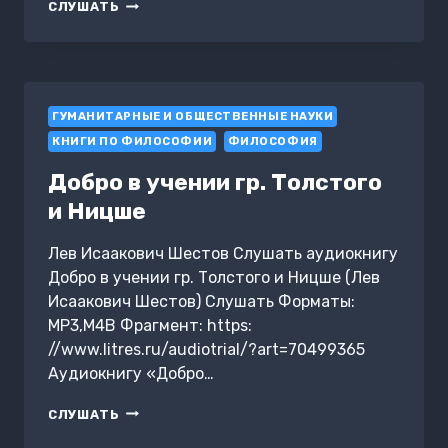
САМОПОЗНАНИЕ
СЛУШАТЬ
ГУМАНИТАРНЫЕ И ОБЩЕСТВЕННЫЕ НАУКИ
КНИГИ ПО ФИЛОСОФИИ
ФИЛОСОФИЯ
Добро в учении гр. Толстого
и Ницше
Лев Исаакович Шестов Слушать аудиокнигу
Добро в учении гр. Толстого и Ницше (Лев
Исаакович Шестов) Слушать Форматы:
MP3,M4B Фрагмент: https:
//www.litres.ru/audiotrial/?art=70499365
Аудиокнигу «Добро…
ДОБРО
СЛУШАТЬ
В