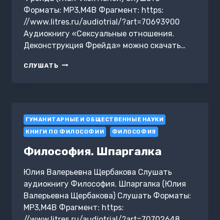
Форматы: MP3,M4B Фрагмент: https:
//www.litres.ru/audiotrial/?art=70693900
Аудиокнигу «Сексуальные отношения.
Деконструкция Фрейда» можно скачать…
СЕКСУАЛЬНЫЕ
СЛУШАТЬ
ОТНОШЕНИЯ.
ДЕКОНСТРУКЦИЯ
ФРЕЙДА
ГУМАНИТАРНЫЕ И ОБЩЕСТВЕННЫЕ НАУКИ
КНИГИ ПО ФИЛОСОФИИ
ФИЛОСОФИЯ
Философия. Шпаргалка
Юлия Валерьевна Щербакова Слушать
аудиокнигу Философия. Шпаргалка (Юлия
Валерьевна Щербакова) Слушать Форматы:
MP3,M4B Фрагмент: https:
//www.litres.ru/audiotrial/?art=70702648