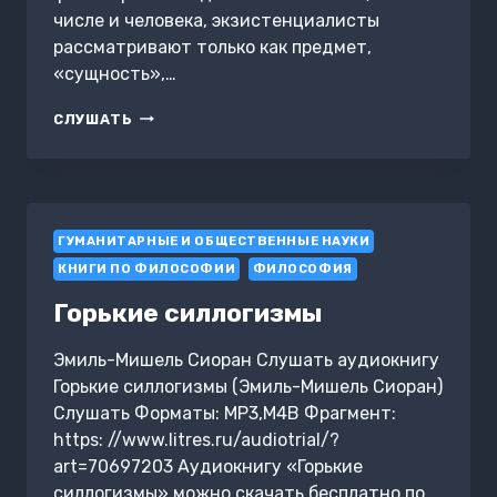
числе и человека, экзистенциалисты
рассматривают только как предмет,
«сущность»,…
СУЩНОСТИ.
СЛУШАТЬ
ОТ
СЛОЖНОГО
К
ПРОСТОМУ
И
ГУМАНИТАРНЫЕ И ОБЩЕСТВЕННЫЕ НАУКИ
НАОБОРОТ
КНИГИ ПО ФИЛОСОФИИ
ФИЛОСОФИЯ
Горькие силлогизмы
Эмиль-Мишель Сиоран Слушать аудиокнигу
Горькие силлогизмы (Эмиль-Мишель Сиоран)
Слушать Форматы: MP3,M4B Фрагмент:
https: //www.litres.ru/audiotrial/?
art=70697203 Аудиокнигу «Горькие
силлогизмы» можно скачать бесплатно по