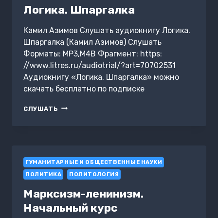
Логика. Шпаргалка
Камил Азимов Слушать аудиокнигу Логика.
Шпаргалка (Камил Азимов) Слушать
Форматы: MP3,M4B Фрагмент: https:
//www.litres.ru/audiotrial/?art=70702531
Аудиокнигу «Логика. Шпаргалка» можно
скачать бесплатно по подписке
ЛОГИКА.
СЛУШАТЬ
ШПАРГАЛКА
ГУМАНИТАРНЫЕ И ОБЩЕСТВЕННЫЕ НАУКИ
ПОЛИТИКА
ПОЛИТОЛОГИЯ
Марксизм-ленинизм.
Начальный курс