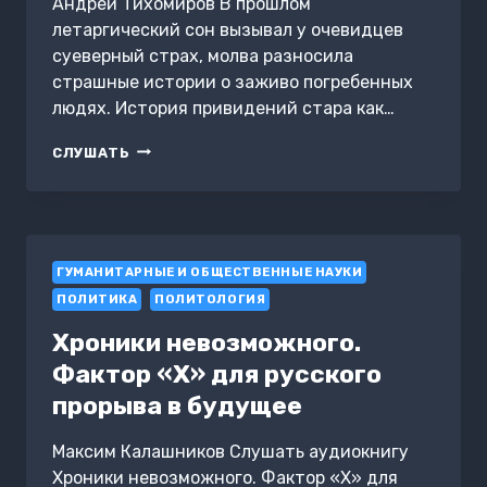
Андрей Тихомиров В прошлом
летаргический сон вызывал у очевидцев
суеверный страх, молва разносила
страшные истории о заживо погребенных
людях. История привидений стара как…
НАУКА
СЛУШАТЬ
О
СНОВИДЕНИЯХ
И
ПРИВИДЕНИЯХ
ГУМАНИТАРНЫЕ И ОБЩЕСТВЕННЫЕ НАУКИ
ПОЛИТИКА
ПОЛИТОЛОГИЯ
Хроники невозможного.
Фактор «Х» для русского
прорыва в будущее
Максим Калашников Слушать аудиокнигу
Хроники невозможного. Фактор «Х» для