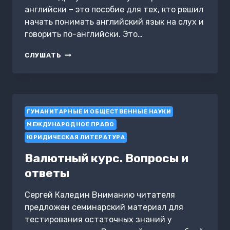
английски – это пособие для тех, кто решил
начать понимать английский язык на слух и
говорить по-английски. Это…
L
СЛУШАТЬ
WANT
TO
SPEAK
ENGLISH.
Я
ГУМАНИТАРНЫЕ И ОБЩЕСТВЕННЫЕ НАУКИ
ХОЧУ
ГОВОРИТЬ
МЕЖДУНАРОДНОЕ ПРАВО
ПО-
ЮРИДИЧЕСКАЯ ЛИТЕРАТУРА
АНГЛИЙСКИ
Валютный курс. Вопросы и
ответы
Сергей Каледин Вниманию читателя
предложен семинарский материал для
тестирования остаточных знаний у