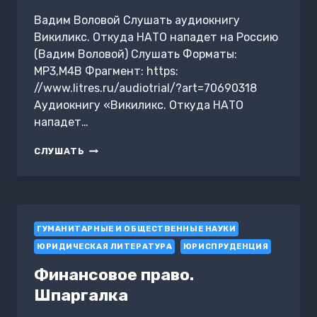
Вадим Воловой Слушать аудиокнигу
Викиликс. Откуда НАТО нападет на Россию
(Вадим Воловой) Слушать Форматы:
MP3,M4B Фрагмент: https:
//www.litres.ru/audiotrial/?art=70690318
Аудиокнигу «Викиликс. Откуда НАТО
нападет…
ВИКИЛИКС.
СЛУШАТЬ
ОТКУДА
НАТО
НАПАДЕТ
НА
РОССИЮ
ГУМАНИТАРНЫЕ И ОБЩЕСТВЕННЫЕ НАУКИ
ЮРИДИЧЕСКАЯ ЛИТЕРАТУРА
ЮРИСПРУДЕНЦИЯ
Финансовое право.
Шпаргалка