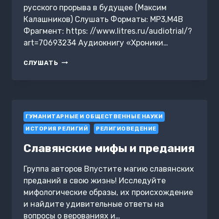
русского прорыва в будущее (Максим
Калашников) Слушать Форматы: MP3,M4B
Фрагмент: https: //www.litres.ru/audiotrial/?
art=70693234 Аудиокнигу «Хроники…
ХРОНИКИ
СЛУШАТЬ
НЕВОЗМОЖНОГО.
ФАКТОР
«Х»
ДЛЯ
РУССКОГО
ГУМАНИТАРНЫЕ И ОБЩЕСТВЕННЫЕ НАУКИ
ПРОРЫВА
В
ИСТОРИЯ РЕЛИГИЙ
РЕЛИГИОВЕДЕНИЕ
БУДУЩЕЕ
Славянские мифы и предания
Группа авторов Впустите магию славянских
преданий в свою жизнь! Исследуйте
мифологические образы, их происхождение
и найдите удивительные ответы на
вопросы о верованиях и…