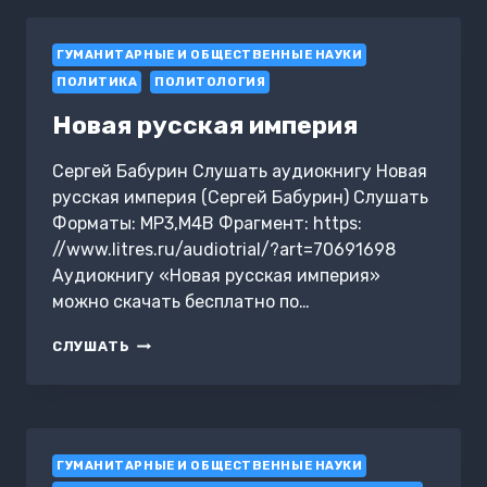
ПОЭТИКЕ
ГОГОЛЯ,
ГУМАНИТАРНЫЕ И ОБЩЕСТВЕННЫЕ НАУКИ
ЧАСТЬ
1
ПОЛИТИКА
ПОЛИТОЛОГИЯ
Новая русская империя
Сергей Бабурин Слушать аудиокнигу Новая
русская империя (Сергей Бабурин) Слушать
Форматы: MP3,M4B Фрагмент: https:
//www.litres.ru/audiotrial/?art=70691698
Аудиокнигу «Новая русская империя»
можно скачать бесплатно по…
НОВАЯ
СЛУШАТЬ
РУССКАЯ
ИМПЕРИЯ
ГУМАНИТАРНЫЕ И ОБЩЕСТВЕННЫЕ НАУКИ