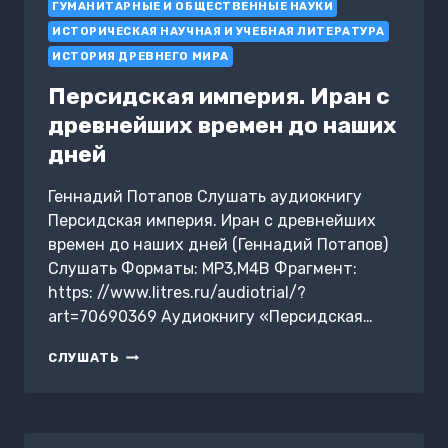
ГУМАНИТАРНЫЕ И ОБЩЕСТВЕННЫЕ НАУКИ
УКРАИНСКИЙ
КОНФЛИКТ
ИСТОРИЧЕСКАЯ НАУЧНАЯ И УЧЕБНАЯ ЛИТЕРАТУРА
НА
ИСТОРИЯ ДРЕВНЕГО МИРА
ФОНЕ
ИСТОРИИ
Персидская империя. Иран с
ЕВРОПЫ
древнейших времен до наших
дней
Геннадий Потапов Слушать аудиокнигу
Персидская империя. Иран с древнейших
времен до наших дней (Геннадий Потапов)
Слушать Форматы: MP3,M4B Фрагмент:
https: //www.litres.ru/audiotrial/?
art=70690369 Аудиокнигу «Персидская…
ПЕРСИДСКАЯ
СЛУШАТЬ
ИМПЕРИЯ.
ИРАН
С
ДРЕВНЕЙШИХ