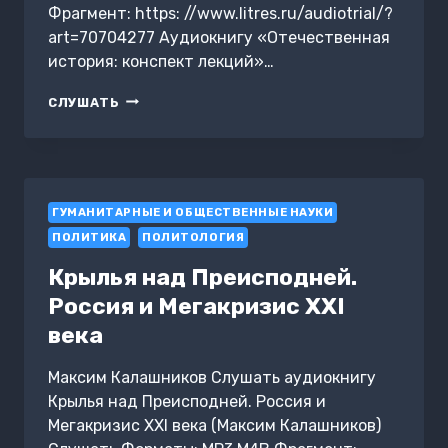
Фрагмент: https: //www.litres.ru/audiotrial/?
art=70704277 Аудиокнигу «Отечественная
история: конспект лекций»…
ОТЕЧЕСТВЕННАЯ
СЛУШАТЬ
ИСТОРИЯ:
КОНСПЕКТ
ЛЕКЦИЙ
ГУМАНИТАРНЫЕ И ОБЩЕСТВЕННЫЕ НАУКИ
ПОЛИТИКА
ПОЛИТОЛОГИЯ
Крылья над Преисподней.
Россия и Мегакризис XXI
века
Максим Калашников Слушать аудиокнигу
Крылья над Преисподней. Россия и
Мегакризис XXI века (Максим Калашников)