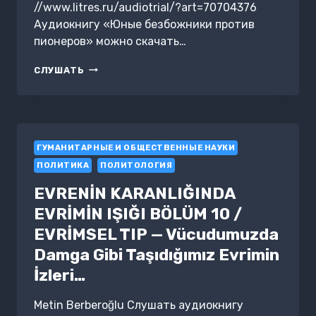
//www.litres.ru/audiotrial/?art=70704376
Аудиокнигу «Юные безбожники против
пионеров» можно скачать…
ЮНЫЕ
СЛУШАТЬ
БЕЗБОЖНИКИ
ПРОТИВ
ПИОНЕРОВ
ГУМАНИТАРНЫЕ И ОБЩЕСТВЕННЫЕ НАУКИ
ПОЛИТИКА
ПОЛИТОЛОГИЯ
EVRENİN KARANLIĞINDA
EVRİMİN IŞIĞI BÖLÜM 10 /
EVRİMSEL TIP — Vücudumuzda
Damga Gibi Taşıdığımız Evrimin
İzleri…
Metin Berberoğlu Слушать аудиокнигу