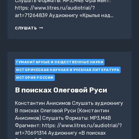
Слушать Форматы: MP3,M4B Фрагмент:
https: //www.litres.ru/audiotrial/?
art=71264839 Аудиокнигу «Крылья над…
КРЫЛЬЯ
СЛУШАТЬ
НАД
ПРЕИСПОДНЕЙ.
РОССИЯ
И
МЕГАКРИЗИС
ГУМАНИТАРНЫЕ И ОБЩЕСТВЕННЫЕ НАУКИ
XXI
ВЕКА
ИСТОРИЧЕСКАЯ НАУЧНАЯ И УЧЕБНАЯ ЛИТЕРАТУРА
ИСТОРИЯ РОССИИ
В поисках Олеговой Руси
Константин Анисимов Слушать аудиокнигу
В поисках Олеговой Руси (Константин
Анисимов) Слушать Форматы: MP3,M4B
Фрагмент: https: //www.litres.ru/audiotrial/?
art=70691314 Аудиокнигу «В поисках