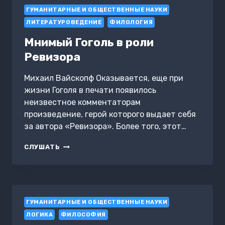
ВРЕМЕН
ГУМАНИТАРНЫЕ И ОБЩЕСТВЕННЫЕ НАУКИ
ДО
НАШИХ
ЛИТЕРАТУРОВЕДЕНИЕ
ФИЛОЛОГИЯ
ДНЕЙ
Мнимый Гоголь в роли
Ревизора
Михаил Вайскопф Оказывается, еще при
жизни Гоголя в печати появилось
неизвестное комментаторам
произведение, герой которого выдает себя
за автора «Ревизора». Более того, этот…
МНИМЫЙ
СЛУШАТЬ
ГОГОЛЬ
В
РОЛИ
РЕВИЗОРА
ГУМАНИТАРНЫЕ И ОБЩЕСТВЕННЫЕ НАУКИ
ЛОГИКА
ФИЛОСОФИЯ