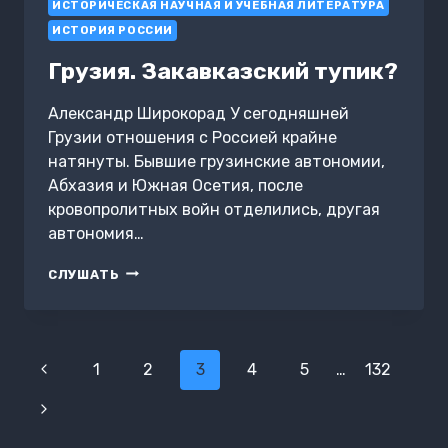
ИСТОРИЧЕСКАЯ НАУЧНАЯ И УЧЕБНАЯ ЛИТЕРАТУРА
ИСТОРИЯ РОССИИ
Грузия. Закавказский тупик?
Александр Широкорад У сегодняшней
Грузии отношения с Россией крайне
натянуты. Бывшие грузинские автономии,
Абхазия и Южная Осетия, после
кровопролитных войн отделились, другая
автономия…
ГРУЗИЯ.
СЛУШАТЬ
ЗАКАВКАЗСКИЙ
ТУПИК?
Навигация
Предыдущая
1
2
3
4
5
…
132
по
страница
Следующая
страницам
страница