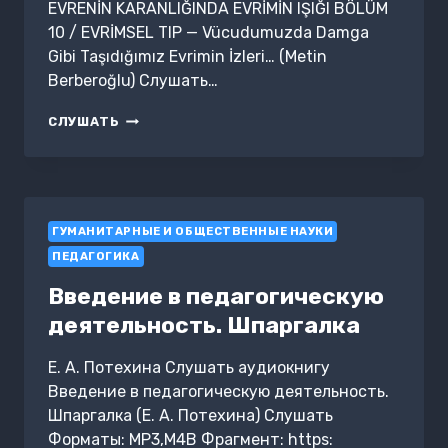
EVRENİN KARANLIĞINDA EVRİMİN IŞIĞI BÖLÜM
10 / EVRİMSEL TIP — Vücudumuzda Damga
Gibi Taşıdığımız Evrimin İzleri… (Metin
Berberoğlu) Слушать…
EVRENİN
СЛУШАТЬ
KARANLIĞINDA
EVRİMİN
IŞIĞI
BÖLÜM
10
ГУМАНИТАРНЫЕ И ОБЩЕСТВЕННЫЕ НАУКИ
/
EVRİMSEL
ПЕДАГОГИКА
TIP
—
Введение в педагогическую
VÜCUDUMUZDA
деятельность. Шпаргалка
DAMGA
GIBI
TAŞIDIĞIMIZ
Е. А. Потехина Слушать аудиокнигу
EVRIMIN
Введение в педагогическую деятельность.
İZLERI…
Шпаргалка (Е. А. Потехина) Слушать
Форматы: MP3,M4B Фрагмент: https: