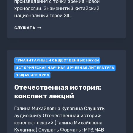
произведения с точки зрения Новой
хронологии. Знаменитый китайский
национальный герой XII…
КАК
СЛУШАТЬ
БЫЛО
НА
САМОМ
ДЕЛЕ.
ЦАРЬ
ГУМАНИТАРНЫЕ И ОБЩЕСТВЕННЫЕ НАУКИ
СЛАВЯН
В
ИСТОРИЧЕСКАЯ НАУЧНАЯ И УЧЕБНАЯ ЛИТЕРАТУРА
ЗЕРКАЛАХ
ОБЩАЯ ИСТОРИЯ
ИСТОРИИ
Отечественная история:
конспект лекций
Галина Михайловна Кулагина Слушать
аудиокнигу Отечественная история:
конспект лекций (Галина Михайловна
Кулагина) Слушать Форматы: MP3,M4B