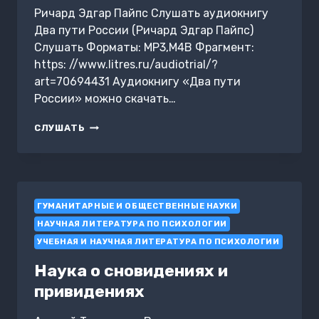
Ричард Эдгар Пайпс Слушать аудиокнигу
Два пути России (Ричард Эдгар Пайпс)
Слушать Форматы: MP3,M4B Фрагмент:
https: //www.litres.ru/audiotrial/?
art=70694431 Аудиокнигу «Два пути
России» можно скачать…
ДВА
СЛУШАТЬ
ПУТИ
РОССИИ
ГУМАНИТАРНЫЕ И ОБЩЕСТВЕННЫЕ НАУКИ
НАУЧНАЯ ЛИТЕРАТУРА ПО ПСИХОЛОГИИ
УЧЕБНАЯ И НАУЧНАЯ ЛИТЕРАТУРА ПО ПСИХОЛОГИИ
Наука о сновидениях и
привидениях