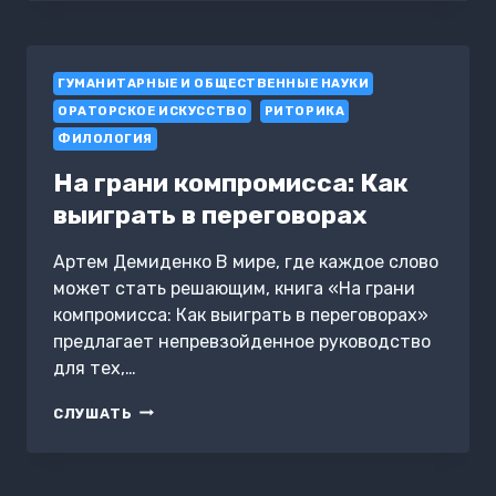
МИРОЗДАНИЮ.
КАК
ТЫ
ТВОРИШЬ
ГУМАНИТАРНЫЕ И ОБЩЕСТВЕННЫЕ НАУКИ
СВОЮ
РЕАЛЬНОСТЬ
ОРАТОРСКОЕ ИСКУССТВО
РИТОРИКА
ФИЛОЛОГИЯ
На грани компромисса: Как
выиграть в переговорах
Артем Демиденко В мире, где каждое слово
может стать решающим, книга «На грани
компромисса: Как выиграть в переговорах»
предлагает непревзойденное руководство
для тех,…
НА
СЛУШАТЬ
ГРАНИ
КОМПРОМИССА:
КАК
ВЫИГРАТЬ