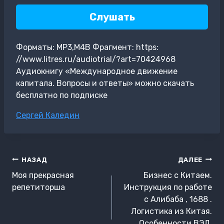
Слушать
Форматы: MP3,M4B Фрагмент: https:
//www.litres.ru/audiotrial/?art=70424968
Аудиокнигу «Международное движение
капитала. Вопросы и ответы» можно скачать
бесплатно по подписке
Метки
Сергей Каледин
записи:
Навигация
НАЗАД
ДАЛЕЕ
по
Моя прекрасная
Бизнес с Китаем.
записям
репетиторша
Инструкция по работе
с Алибаба , 1688 .
Логистика из Китая.
Особенности ВЭД.