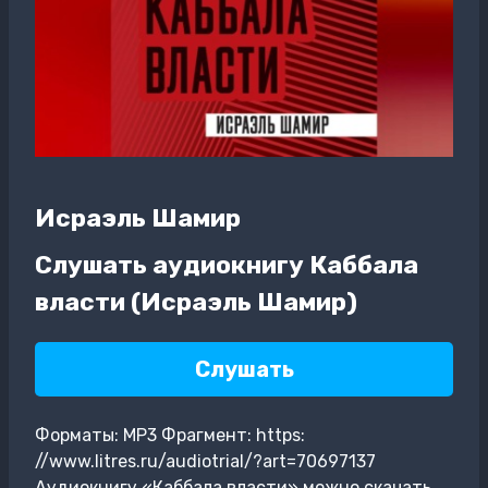
Исраэль Шамир
Слушать аудиокнигу Каббала
власти (Исраэль Шамир)
Слушать
Форматы: MP3 Фрагмент: https:
//www.litres.ru/audiotrial/?art=70697137
Аудиокнигу «Каббала власти» можно скачать