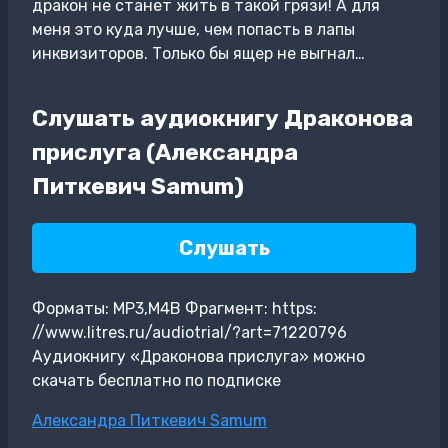
дракон не станет жить в такой грязи! А для
меня это куда лучше, чем попасть в лапы
инквизиторов. Только бы ящер не выгнал…
Слушать аудиокнигу Драконова
прислуга (Александра
Питкевич Samum)
Слушать
Форматы: MP3,M4B Фрагмент: https:
//www.litres.ru/audiotrial/?art=71220796
Аудиокнигу «Драконова прислуга» можно
скачать бесплатно по подписке
Метки
Александра Питкевич Samum
записи: