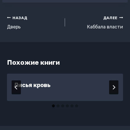
Навигация
НАЗАД
ДАЛЕЕ
по
Дверь
Каббала власти
записям
Похожие книги
Лисья кровь