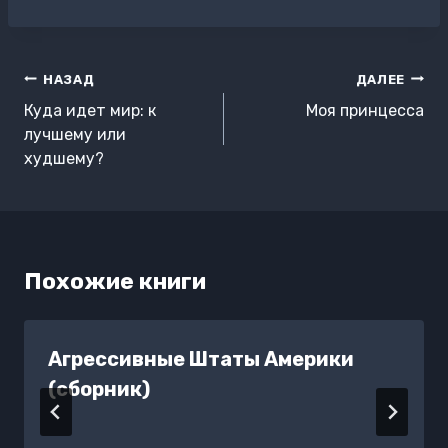
записи:
Навигация
НАЗАД
ДАЛЕЕ
по
Куда идет мир: к
Моя принцесса
записям
лучшему или
худшему?
Похожие книги
Агрессивные Штаты Америки
(сборник)