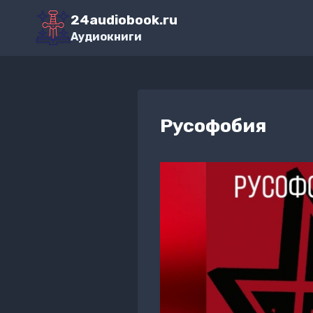
Перейти
24audiobook.ru
к
Аудиокниги
содержимому
Русофобия