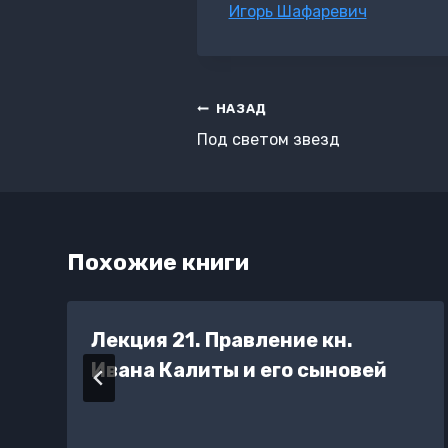
Метки
Игорь Шафаревич
записи:
Навигация
НАЗАД
по
Под светом звезд
записям
Похожие книги
Лекция 21. Правление кн.
Ивана Калиты и его сыновей