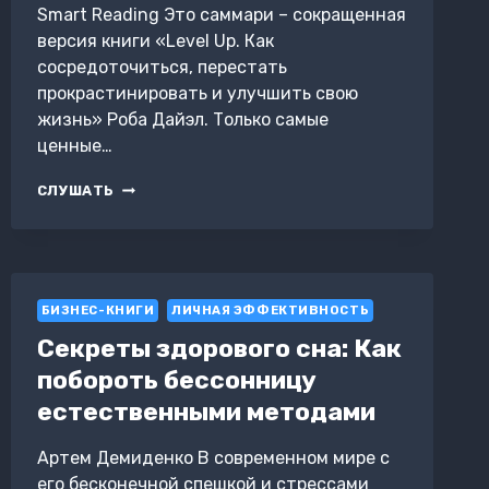
Smart Reading Это саммари – сокращенная
версия книги «Level Up. Как
сосредоточиться, перестать
прокрастинировать и улучшить свою
жизнь» Роба Дайэл. Только самые
ценные…
LEVEL
СЛУШАТЬ
UP.
КАК
СОСРЕДОТОЧИТЬСЯ,
ПЕРЕСТАТЬ
ПРОКРАСТИНИРОВАТЬ
БИЗНЕС-КНИГИ
И
ЛИЧНАЯ ЭФФЕКТИВНОСТЬ
УЛУЧШИТЬ
Секреты здорового сна: Как
СВОЮ
побороть бессонницу
ЖИЗНЬ.
РОБ
естественными методами
ДАЙЭЛ.
САММАРИ
Артем Демиденко В современном мире с
его бесконечной спешкой и стрессами