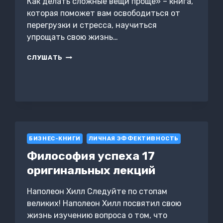
Как делать сложные вещи проще» – книга,
которая поможет вам освободиться от
перегрузки и стресса, научиться
упрощать свою жизнь…
ИСКУССТВО
СЛУШАТЬ
ЛЁГКОСТИ.
КАК
ДЕЛАТЬ
СЛОЖНЫЕ
ВЕЩИ
ПРОЩЕ
БИЗНЕС-КНИГИ
ЛИЧНАЯ ЭФФЕКТИВНОСТЬ
Философия успеха 17
оригинальных лекций
Наполеон Хилл Следуйте по стопам
великих! Наполеон Хилл посвятил свою
жизнь изучению вопроса о том, что