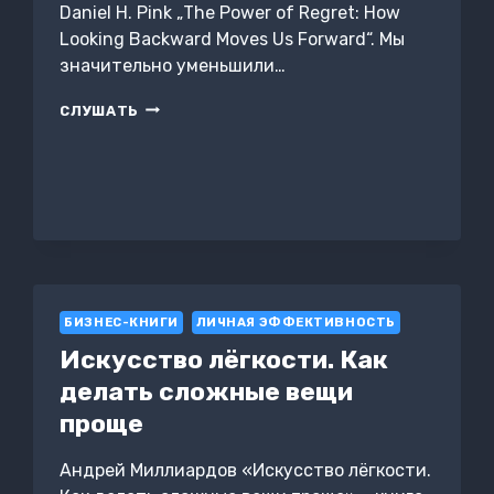
Daniel H. Pink „The Power of Regret: How
Looking Backward Moves Us Forward“. Мы
значительно уменьшили…
СИЛА
СЛУШАТЬ
СОЖАЛЕНИЙ.
КАК
ВЗГЛЯД
В
ПРОШЛОЕ
ДВИГАЕТ
НАС
В
БУДУЩЕЕ.
ДЭНИЕЛ
БИЗНЕС-КНИГИ
ЛИЧНАЯ ЭФФЕКТИВНОСТЬ
ПИНК.
Искусство лёгкости. Как
КРАТКО
делать сложные вещи
проще
Андрей Миллиардов «Искусство лёгкости.