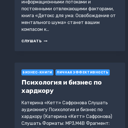
информационными потоками и
постоянными отвлекающими факторами,
книга «Детокс для ума: Освобождение от
ментального шума» станет вашим
компасом к…
ДЕТОКС
СЛУШАТЬ
ДЛЯ
УМА:
ОСВОБОЖДЕНИЕ
ОТ
МЕНТАЛЬНОГО
БИЗНЕС-КНИГИ
ШУМА
ЛИЧНАЯ ЭФФЕКТИВНОСТЬ
Психология и бизнес по
хардкору
Катерина «Кетт» Сафронова Слушать
аудиокнигу Психология и бизнес по
хардкору (Катерина «Кетт» Сафронова)
Слушать Форматы: MP3,M4B Фрагмент: