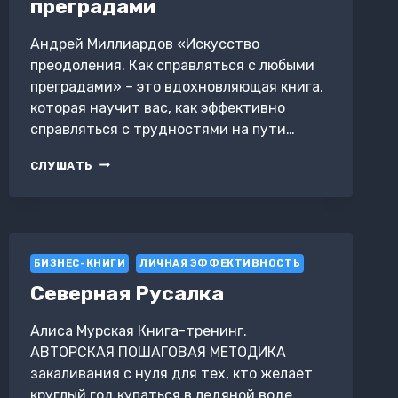
преградами
Андрей Миллиардов «Искусство
преодоления. Как справляться с любыми
преградами» – это вдохновляющая книга,
которая научит вас, как эффективно
справляться с трудностями на пути…
ИСКУССТВО
СЛУШАТЬ
ПРЕОДОЛЕНИЯ.
КАК
СПРАВЛЯТЬСЯ
С
ЛЮБЫМИ
БИЗНЕС-КНИГИ
ПРЕГРАДАМИ
ЛИЧНАЯ ЭФФЕКТИВНОСТЬ
Северная Русалка
Алиса Мурская Книга-тренинг.
АВТОРСКАЯ ПОШАГОВАЯ МЕТОДИКА
закаливания с нуля для тех, кто желает
круглый год купаться в ледяной воде,