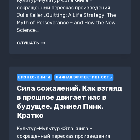
Культур-Мультур «Эта книга –
сокращенный пересказ произведения
Julia Keller „Quitting: A Life Strategy: The
Myth of Perseverance – and How the New
Science…
МЕНЯЕМ
СЛУШАТЬ
СТРАТЕГИЮ
ЖИЗНИ:
ОТСТУПИТЬ
НЕ
ЗНАЧИТ
БИЗНЕС-КНИГИ
ПРОИГРАТЬ.
ЛИЧНАЯ ЭФФЕКТИВНОСТЬ
КРАТКО. ДЖУЛИЯ
Сила сожалений. Как взгляд
КЕЛЛЕР
в прошлое двигает нас в
будущее. Дэниел Пинк.
Кратко
Культур-Мультур «Эта книга –
сокращенный пересказ произведения