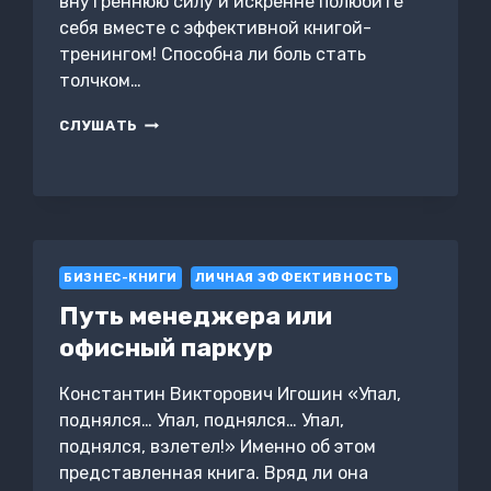
внутреннюю силу и искренне полюбите
себя вместе с эффективной книгой-
тренингом! Способна ли боль стать
толчком…
ПРИМИ
СЛУШАТЬ
СЕБЯ
И
СВОЮ
ЖИЗНЬ
БЕЗ
ОСТАТКА!
БИЗНЕС-КНИГИ
ЛИЧНАЯ ЭФФЕКТИВНОСТЬ
Путь менеджера или
офисный паркур
Константин Викторович Игошин «Упал,
поднялся… Упал, поднялся… Упал,
поднялся, взлетел!» Именно об этом
представленная книга. Вряд ли она