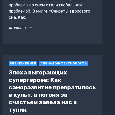
проблемы со сном стали глобальной
проблемой. В книге «Секреты здорового
сна: Как…
СЕКРЕТЫ
СЛУШАТЬ
ЗДОРОВОГО
СНА:
КАК
ПОБОРОТЬ
БЕССОННИЦУ
ЕСТЕСТВЕННЫМИ
МЕТОДАМИ
БИЗНЕС-КНИГИ
ЛИЧНАЯ ЭФФЕКТИВНОСТЬ
Эпоха выгорающих
супергероев: Как
саморазвитие превратилось
в культ, а погоня за
счастьем завела нас в
тупик