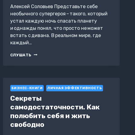
Алексей Соловьев Представьте себе
необычного супергероя – такого, который
устал каждую ночь спасать планету
и однажды понял, что просто не может
встать с дивана. В реальном мире, где
каждый…
ЭПОХА
СЛУШАТЬ
ВЫГОРАЮЩИХ
СУПЕРГЕРОЕВ:
КАК
САМОРАЗВИТИЕ
ПРЕВРАТИЛОСЬ
БИЗНЕС-КНИГИ
В
ЛИЧНАЯ ЭФФЕКТИВНОСТЬ
КУЛЬТ,
Секреты
А
самодостаточности. Как
ПОГОНЯ
ЗА
полюбить себя и жить
СЧАСТЬЕМ
свободно
ЗАВЕЛА
НАС
В