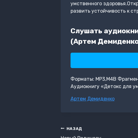
умственного здоровья.Откр
развить устойчивость к стр
Слушать аудиокни
(Артем Демиденко
Форматы: MP3,M4B Фрагмент: 
Аудиокнигу «Детокс для ум
Метки
Артем Демиденко
записи:
Навигация
НАЗАД
по