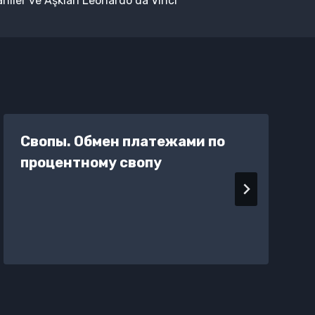
hiler ve Aşkları Leonardo da Vinci
Свопы. Обмен платежами по
процентному свопу