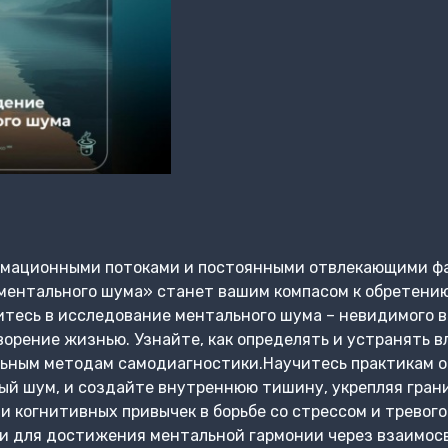
рмационными потоками и постоянными отвлекающими фа
ментального шума» станет вашим компасом к обретению
тесь в исследование ментального шума – невидимого в
орение жизнью. Узнайте, как определять и устранять 
льным методам самодиагностики.Научитесь практикам о
й шум, и создайте внутреннюю тишину, укрепляя грани
и когнитивных привычек в борьбе со стрессом и тревого
и для достижения ментальной гармонии через взаимосв