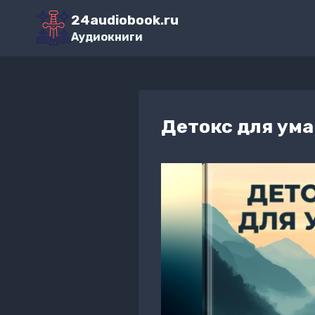
Перейти
24audiobook.ru
к
Аудиокниги
содержимому
Детокс для ума