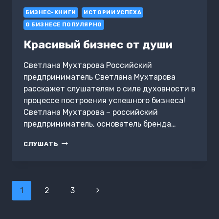
БИЗНЕС-КНИГИ
ИСТОРИИ УСПЕХА
О БИЗНЕСЕ ПОПУЛЯРНО
Красивый бизнес от души
Светлана Мухтарова Российский
предприниматель Светлана Мухтарова
расскажет слушателям о силе духовности в
процессе построения успешного бизнеса!
Светлана Мухтарова – российский
предприниматель, основатель бренда…
КРАСИВЫЙ
СЛУШАТЬ
БИЗНЕС
ОТ
ДУШИ
Навигация
1
2
3
Следующая
по
страница
страницам