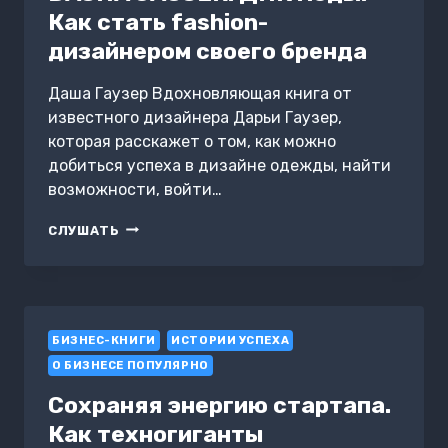
Как стать fashion-
дизайнером своего бренда
Даша Гаузер Вдохновляющая книга от
известного дизайнера Дарьи Гаузер,
которая расскажет о том, как можно
добиться успеха в дизайне одежды, найти
возможности, войти…
DASHA
СЛУШАТЬ
GAUSER:
ДНК
МОДЫ.
КАК
СТАТЬ
БИЗНЕС-КНИГИ
FASHION-
ИСТОРИИ УСПЕХА
ДИЗАЙНЕРОМ
О БИЗНЕСЕ ПОПУЛЯРНО
СВОЕГО
БРЕНДА
Сохраняя энергию стартапа.
Как техногиганты