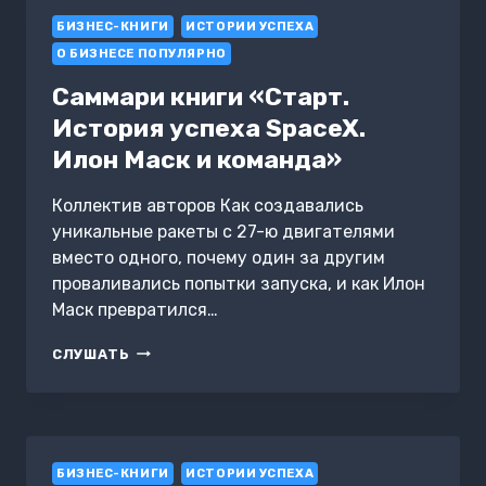
МИРОВОЙ
БИЗНЕС-КНИГИ
ПОРЯДОК
ИСТОРИИ УСПЕХА
И
О БИЗНЕСЕ ПОПУЛЯРНО
ЧТО
С
Саммари книги «Старт.
ЭТИМ
История успеха SpaceX.
ДЕЛАТЬ.
ПОЧЕМУ
Илон Маск и команда»
НАЦИИ
ПОБЕЖДАЮТ
Коллектив авторов Как создавались
И
уникальные ракеты с 27-ю двигателями
ТЕРПЯТ
ПОРАЖЕНИЯ.
вместо одного, почему один за другим
РЭЙ
проваливались попытки запуска, и как Илон
ДАЛИО
Маск превратился…
САММАРИ
СЛУШАТЬ
КНИГИ
«СТАРТ.
ИСТОРИЯ
УСПЕХА
SPACEX.
БИЗНЕС-КНИГИ
ИЛОН
ИСТОРИИ УСПЕХА