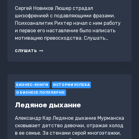
ВЕРШИНЕ.
Сергей Новиков Люшер страдал
АЛЕКС
шизофренией с подавляющими фразами.
КАНТРОВИЦ.
САММАРИ
Психоаналитик Рихтер начал с ним работу
и первое его наставление было написать
мотивацию превосходства. Слушать…
ПО
СЛУШАТЬ
СТОПАМ
ЗИГМУНДА
ФРЕЙДА
БИЗНЕС-КНИГИ
ИСТОРИИ УСПЕХА
О БИЗНЕСЕ ПОПУЛЯРНО
Ледяное дыхание
Александр Кар Ледяное дыхание Мурманска
сковывает детство девочки, отражая холод
в ее семье. За стенами серой многоэтажки,