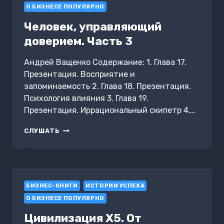
МАСК
О БИЗНЕСЕ ПОПУЛЯРНО
И
КОМАНДА»
Человек, управляющий
доверием. Часть 3
Андрей Ващенко Содержание: 1. Глава 17.
Презентация. Восприятие и
запоминаемость 2. Глава 18. Презентация.
Психология влияния 3. Глава 19.
Презентация. Иррациональный скипетр 4….
ЧЕЛОВЕК,
СЛУШАТЬ
УПРАВЛЯЮЩИЙ
ДОВЕРИЕМ.
ЧАСТЬ
3
БИЗНЕС-КНИГИ
ИСТОРИИ УСПЕХА
О БИЗНЕСЕ ПОПУЛЯРНО
Цивилизация X5. От