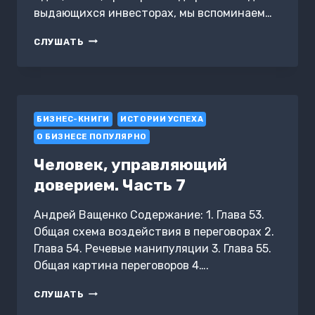
выдающихся инвесторах, мы вспоминаем…
КЛЮЧЕВЫЕ
СЛУШАТЬ
ИДЕИ
КНИГИ:
АКЦИОНЕР.
БОЛЬШИЕ
ДЕНЬГИ
БИЗНЕС-КНИГИ
НА
ИСТОРИИ УСПЕХА
МАЛЕНЬКИХ
О БИЗНЕСЕ ПОПУЛЯРНО
КОМПАНИЯХ.
ВАЛЕРИЙ
Человек, управляющий
ЗОЛОТУХИН
доверием. Часть 7
Андрей Ващенко Содержание: 1. Глава 53.
Общая схема воздействия в переговорах 2.
Глава 54. Речевые манипуляции 3. Глава 55.
Общая картина переговоров 4….
ЧЕЛОВЕК,
СЛУШАТЬ
УПРАВЛЯЮЩИЙ