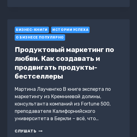
YAKUZA:
ПОДОБНАЯ
ДРАКОНУ.
КАК
ПРЕСТУПНЫЙ
БИЗНЕС-КНИГИ
МИР
ИСТОРИИ УСПЕХА
ЯПОНИИ
О БИЗНЕСЕ ПОПУЛЯРНО
ПРЕВРАТИЛИ
В
Продуктовый маркетинг по
ВИДЕОИГРУ
любви. Как создавать и
продвигать продукты-
бестселлеры
Мартина Лаученгко В книге эксперта по
маркетингу из Кремниевой долины,
консультанта компаний из Fortune 500,
преподавателя Калифорнийского
университета в Беркли – всё, что…
ПРОДУКТОВЫЙ
СЛУШАТЬ
МАРКЕТИНГ