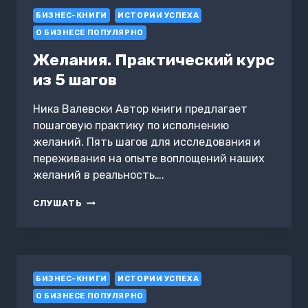
ЗНАКОМИЛАСЬ
БИЗНЕС-КНИГИ
В
ИСТОРИИ УСПЕХА
ИНТЕРНЕТЕ,
О БИЗНЕСЕ ПОПУЛЯРНО
И
ЧТО
Желания. Практический курс
ИЗ
из 5 шагов
ЭТОГО
ВЫШЛО
Ника Валевски Автор книги предлагает
пошаговую практику по исполнению
желаний. Пять шагов для исследования и
переживания на опыте воплощений наших
желаний в реальность….
ЖЕЛАНИЯ.
СЛУШАТЬ
ПРАКТИЧЕСКИЙ
КУРС
ИЗ
5
ШАГОВ
БИЗНЕС-КНИГИ
ИСТОРИИ УСПЕХА
О БИЗНЕСЕ ПОПУЛЯРНО