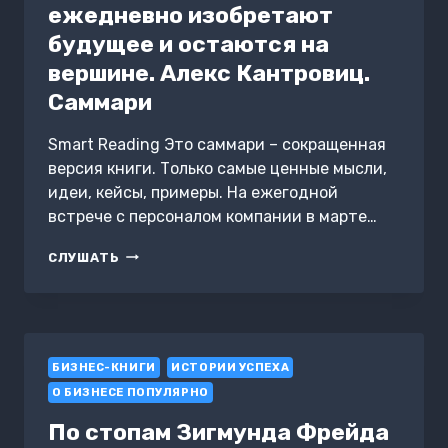
ежедневно изобретают
будущее и остаются на
вершине. Алекс Кантровиц.
Саммари
Smart Reading Это саммари – сокращенная
версия книги. Только самые ценные мысли,
идеи, кейсы, примеры. На ежегодной
встрече с персоналом компании в марте…
СОХРАНЯЯ
СЛУШАТЬ
ЭНЕРГИЮ
СТАРТАПА.
КАК
ТЕХНОГИГАНТЫ
ЕЖЕДНЕВНО
БИЗНЕС-КНИГИ
ИЗОБРЕТАЮТ
ИСТОРИИ УСПЕХА
БУДУЩЕЕ
О БИЗНЕСЕ ПОПУЛЯРНО
И
ОСТАЮТСЯ
По стопам Зигмунда Фрейда
НА