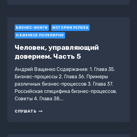
ПО
ЛЮБВИ.
КАК
СОЗДАВАТЬ
БИЗНЕС-КНИГИ
И
ИСТОРИИ УСПЕХА
ПРОДВИГАТЬ
О БИЗНЕСЕ ПОПУЛЯРНО
ПРОДУКТЫ-
БЕСТСЕЛЛЕРЫ
Человек, управляющий
доверием. Часть 5
Андрей Ващенко Содержание: 1. Глава 35.
Бизнес-процессы 2. Глава 36. Примеры
различных бизнес-процессов 3. Глава 37.
Российская специфика бизнес-процессов.
Советы 4. Глава 38….
ЧЕЛОВЕК,
СЛУШАТЬ
УПРАВЛЯЮЩИЙ
ДОВЕРИЕМ.
ЧАСТЬ
5