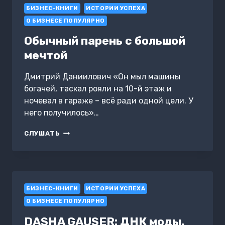
БИЗНЕС-КНИГИ
ИСТОРИИ УСПЕХА
О БИЗНЕСЕ ПОПУЛЯРНО
Обычный парень с большой
мечтой
Дмитрий Даниилович «Он мыл машины
богачей, таскал рояли на 10-й этаж и
ночевал в гараже – всё ради одной цели. У
него получилось»…
ОБЫЧНЫЙ
СЛУШАТЬ
ПАРЕНЬ
С
БОЛЬШОЙ
МЕЧТОЙ
БИЗНЕС-КНИГИ
ИСТОРИИ УСПЕХА
О БИЗНЕСЕ ПОПУЛЯРНО
DASHA GAUSER: ДНК моды.