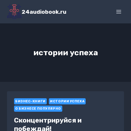
Перейти
к
24audiobook.ru
содержимому
истории успеха
БИЗНЕС-КНИГИ
ИСТОРИИ УСПЕХА
О БИЗНЕСЕ ПОПУЛЯРНО
Сконцентрируйся и
побеждай!