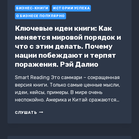
ИСТОРИЯ
БИЗНЕС-КНИГИ
МИРОВОГО
ИСТОРИИ УСПЕХА
ЛИДЕРА
О БИЗНЕСЕ ПОПУЛЯРНО
ТАМИЛЛЫ
ПОЛЕЖАЕВОЙ
Ключевые идеи книги: Как
–
меняется мировой порядок и
КОМПАНИЯ
ORIFLAME
что с этим делать. Почему
нации побеждают и терпят
поражения. Рэй Далио
Smart Reading Это саммари – сокращенная
версия книги. Только самые ценные мысли,
идеи, кейсы, примеры. В мире очень
неспокойно. Америка и Китай сражаются…
КЛЮЧЕВЫЕ
СЛУШАТЬ
ИДЕИ
КНИГИ:
КАК
МЕНЯЕТСЯ