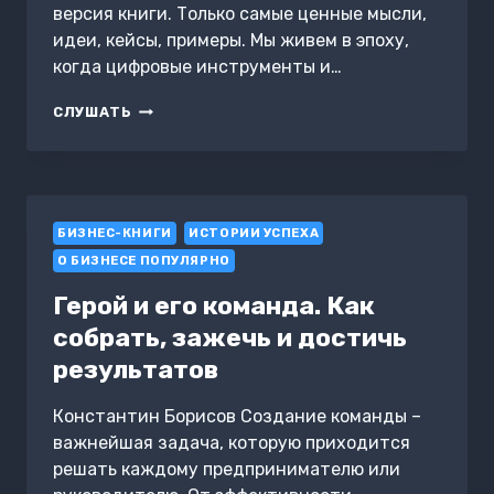
версия книги. Только самые ценные мысли,
идеи, кейсы, примеры. Мы живем в эпоху,
когда цифровые инструменты и…
КЛЮЧЕВЫЕ
СЛУШАТЬ
ИДЕИ
КНИГИ:
ЦИФРОВАЯ
ТРАНСФОРМАЦИЯ
КИТАЯ.
БИЗНЕС-КНИГИ
ОПЫТ
ИСТОРИИ УСПЕХА
ПРЕОБРАЗОВАНИЯ
О БИЗНЕСЕ ПОПУЛЯРНО
ИНФРАСТРУКТУРЫ
НАЦИОНАЛЬНОЙ
Герой и его команда. Как
ЭКОНОМИКИ.
собрать, зажечь и достичь
МА
ХУАТЭН,
результатов
МЭН
ЧЖАОЛИ,
Константин Борисов Создание команды –
ЯН
важнейшая задача, которую приходится
ДЕЛИ,
ВАН
решать каждому предпринимателю или
ХУАЛЕЙ