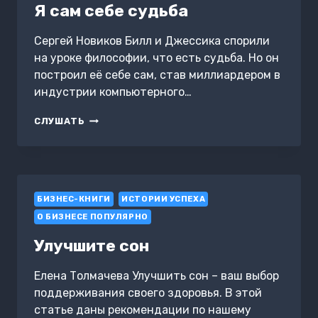
ПРОДАВЦОВ.
Я сам себе судьба
КАК
«ПЕРЕКРЕСТОК»
Сергей Новиков Билл и Джессика спорили
И
на уроке философии, что есть судьба. Но он
«ПЯТЕРОЧКА»
ИЗМЕНИЛИ
построил её себе сам, став миллиардером в
РОССИЙСКУЮ
индустрии компьютерного…
ТОРГОВЛЮ
Я
СЛУШАТЬ
САМ
СЕБЕ
СУДЬБА
БИЗНЕС-КНИГИ
ИСТОРИИ УСПЕХА
О БИЗНЕСЕ ПОПУЛЯРНО
Улучшите сон
Елена Толмачева Улучшить сон – ваш выбор
поддерживания своего здоровья. В этой
статье даны рекомендации по нашему