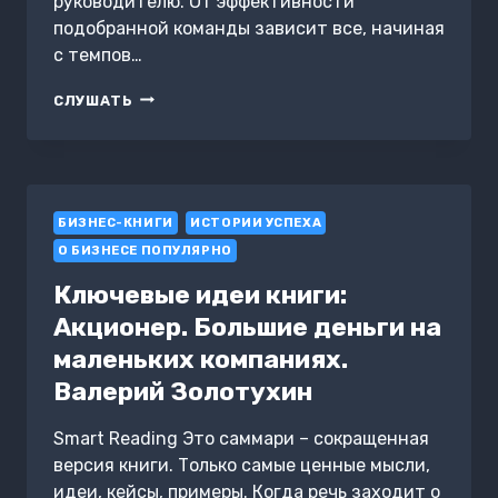
руководителю. От эффективности
подобранной команды зависит все, начиная
с темпов…
ГЕРОЙ
СЛУШАТЬ
И
ЕГО
КОМАНДА.
КАК
СОБРАТЬ,
БИЗНЕС-КНИГИ
ЗАЖЕЧЬ
ИСТОРИИ УСПЕХА
И
О БИЗНЕСЕ ПОПУЛЯРНО
ДОСТИЧЬ
РЕЗУЛЬТАТОВ
Ключевые идеи книги:
Акционер. Большие деньги на
маленьких компаниях.
Валерий Золотухин
Smart Reading Это саммари – сокращенная
версия книги. Только самые ценные мысли,
идеи, кейсы, примеры. Когда речь заходит о