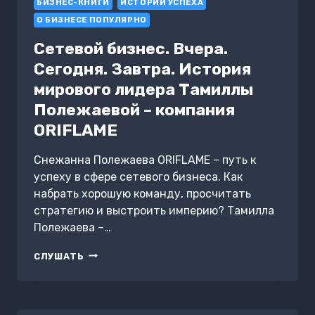
БИЗНЕС-КНИГИ
ПОЛЕ
ИСТОРИИ УСПЕХА
БОЯ
О БИЗНЕСЕ ПОПУЛЯРНО
И
СДЕЛАТЬ
Сетевой бизнес. Вчера.
БИЗНЕС-
Сегодня. Завтра. История
ПАРТНЕРСТВО
ДОЛГИМ,
мирового лидера Тамиллы
НАДЕЖНЫМ
Полежаевой – компания
И
ПРИБЫЛЬНЫМ
ORIFLAME
Снежанна Полежаева ORIFLAME – путь к
успеху в сфере сетевого бизнеса. Как
набрать хорошую команду, просчитать
стратегию и выстроить империю? Тамилла
Полежаева –…
СЕТЕВОЙ
СЛУШАТЬ
БИЗНЕС.
ВЧЕРА.
СЕГОДНЯ.
ЗАВТРА.