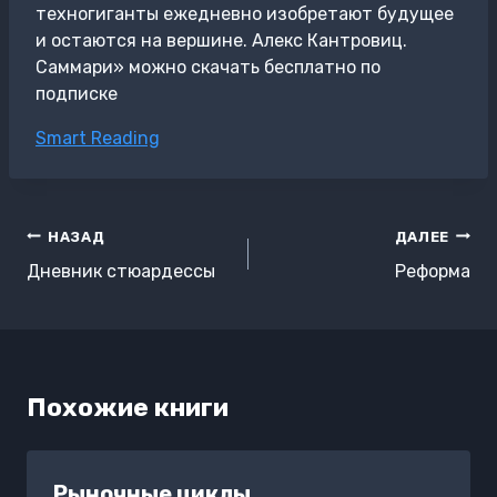
техногиганты ежедневно изобретают будущее
и остаются на вершине. Алекс Кантровиц.
Саммари» можно скачать бесплатно по
подписке
Метки
Smart Reading
записи:
Навигация
НАЗАД
ДАЛЕЕ
по
Дневник стюардессы
Реформа
записям
Похожие книги
Рыночные циклы