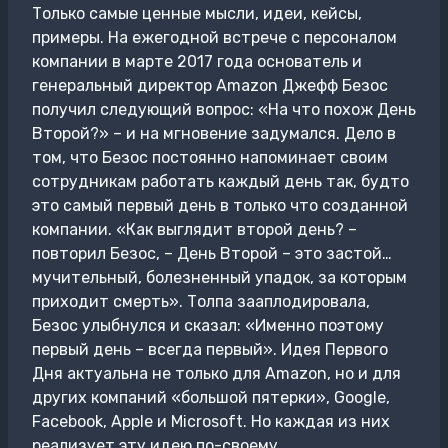
Только самые ценные мысли, идеи, кейсы,
примеры. На ежегодной встрече с персоналом
компании в марте 2017 года основатель и
генеральный директор Amazon Джефф Безос
получил следующий вопрос: «На что похож День
Второй?» – и на мгновение задумался. Дело в
том, что Безос постоянно напоминает своим
сотрудникам работать каждый день так, будто
это самый первый день в только что созданной
компании. «Как выглядит второй день? –
повторил Безос, – День Второй – это застой…
мучительный, болезненный упадок, за которым
приходит смерть». Толпа зааплодировала,
Безос улыбнулся и сказал: «Именно поэтому
первый день – всегда первый». Идея Первого
Дня актуальна не только для Amazon, но и для
других компаний «большой пятерки», Google,
Facebook, Apple и Microsoft. Но каждая из них
реализует эту идею по-своему.