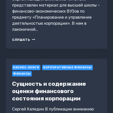
представлен материал для высшей школы –
финансово-экономических ВУЗов по
предмету «Планирование и управление
деятельностью корпорации». В нем в
лаконичной…
ПЛАНИРОВАНИЕ
СЛУШАТЬ
И
УПРАВЛЕНИЕ
ПРОИЗВОДСТВОМ
И
СБЫТОМ
БИЗНЕС-КНИГИ
ПРОДУКЦИИ
КОРПОРАТИВНЫЕ ФИНАНСЫ
В
ФИНАНСЫ
КРУПНЫХ
КОМПАНИЯХ
Сущность и содержание
оценки финансового
состояния корпорации
Сергей Каледин В публикации вниманию