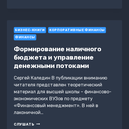
АМОРТИЗАЦИИ
ДО
УЧЁТА:
ЧТО
НУЖНО
БИЗНЕС-КНИГИ
ЗНАТЬ
КОРПОРАТИВНЫЕ ФИНАНСЫ
О
ФИНАНСЫ
ВАШИХ
АКТИВАХ
Формирование наличного
бюджета и управление
денежными потоками
Сергей Каледин В публикации вниманию
читателя представлен теоретический
материал для высшей школы – финансово-
экономических ВУЗов по предмету
«Финансовый менеджмент». В ней в
лаконичной…
ФОРМИРОВАНИЕ
СЛУШАТЬ
НАЛИЧНОГО