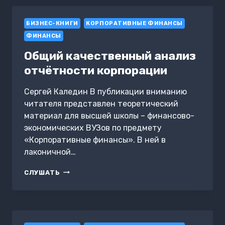
ФИНАНСАХ
КОМПАНИИ:
БИЗНЕС-КНИГИ
ПРАКТИЧЕСКОЕ
КОРПОРАТИВНЫЕ ФИНАНСЫ
РУКОВОДСТВО
ФИНАНСЫ
ДЛЯ
МАЛОГО
Общий качественный анализ
И
отчётности корпорации
СРЕДНЕГО
БИЗНЕСА
Сергей Каледин В публикации вниманию
читателя представлен теоретический
материал для высшей школы – финансово-
экономических ВУЗов по предмету
«Корпоративные финансы». В ней в
лаконичной…
ОБЩИЙ
СЛУШАТЬ
КАЧЕСТВЕННЫЙ
АНАЛИЗ
ОТЧЁТНОСТИ
КОРПОРАЦИИ