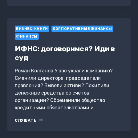
БЮДЖЕТА
И
УПРАВЛЕНИЕ
ДЕНЕЖНЫМИ
БИЗНЕС-КНИГИ
ПОТОКАМИ
КОРПОРАТИВНЫЕ ФИНАНСЫ
ФИНАНСЫ
ИФНС: договоримся? Иди в
суд
Роман Колганов У вас украли компанию?
Сменили директора, председателя
правления? Вывели активы? Похитили
денежные средства со счетов
организации? Обременили общество
кредитными обязательствами и…
ИФНС:
СЛУШАТЬ
ДОГОВОРИМСЯ?
ИДИ
В