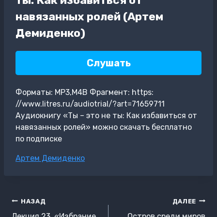
навязанных ролей (Артем
Демиденко)
Слушать
Форматы: MP3,M4B Фрагмент: https:
//www.litres.ru/audiotrial/?art=71659711
Аудиокнигу «Ты – это не ты: Как избавиться от
навязанных ролей» можно скачать бесплатно
по подписке
Метки
Артем Демиденко
записи:
Навигация
НАЗАД
ДАЛЕЕ
по
Лекция 23. «Избрание
Остров среди миров