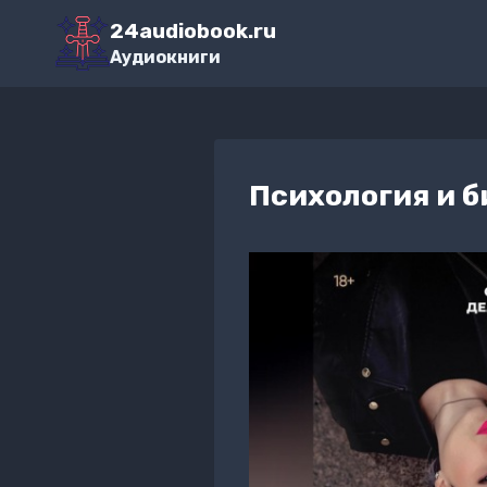
Перейти
24audiobook.ru
к
Аудиокниги
содержимому
Психология и б