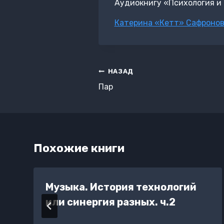
Аудиокнигу «Психология и 
Метки
Катерина «Кетт» Сафроно
записи:
Навигация
НАЗАД
по
Пар
записям
Похожие книги
Музыка. История технологий
или синергия разных. ч.2