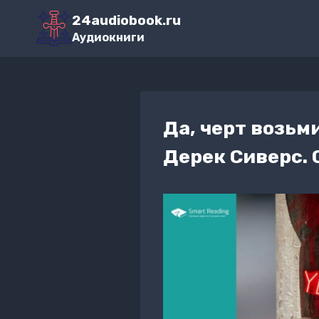
Перейти
24audiobook.ru
к
Аудиокниги
содержимому
Да, черт возьм
Дерек Сиверс.