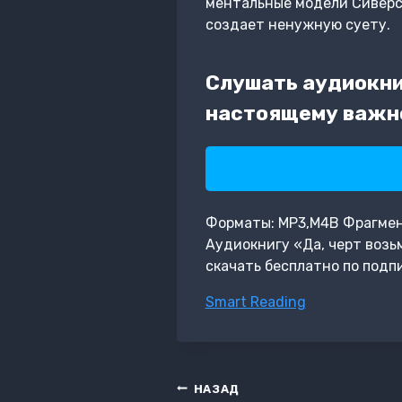
ментальные модели Сиверса
создает ненужную суету.
Слушать аудиокниг
настоящему важно
Форматы: MP3,M4B Фрагмент:
Аудиокнигу «Да, черт возь
скачать бесплатно по подп
Метки
Smart Reading
записи:
Навигация
НАЗАД