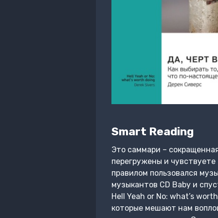
Smart Reading
Это саммари – сокращенная 
перегружены и чувствуете 
правилом пользовался музы
музыкантов CD Baby и спуст
Hell Yeah or No: what’s wor
которые мешают нам воплощ