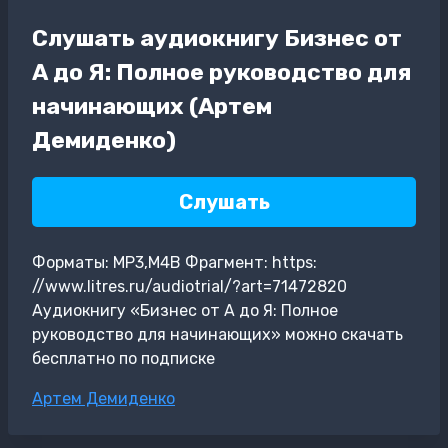
Слушать аудиокнигу Бизнес от
А до Я: Полное руководство для
начинающих (Артем
Демиденко)
Слушать
Форматы: MP3,M4B Фрагмент: https:
//www.litres.ru/audiotrial/?art=71472820
Аудиокнигу «Бизнес от А до Я: Полное
руководство для начинающих» можно скачать
бесплатно по подписке
Метки
Артем Демиденко
записи: