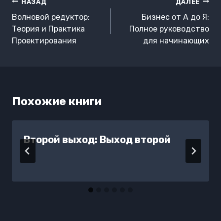
Навигация
НАЗАД
ДАЛЕЕ
по
Волновой редуктор:
Бизнес от А до Я:
записям
Теория и Практика
Полное руководство
Проектирования
для начинающих
Похожие книги
Второй выход: Выход второй