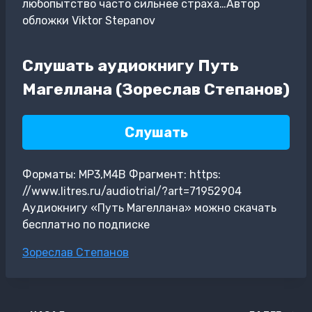
любопытство часто сильнее страха…Автор
обложки Viktor Stepanov
Слушать аудиокнигу Путь
Магеллана (Зореслав Степанов)
Слушать
Форматы: MP3,M4B Фрагмент: https:
//www.litres.ru/audiotrial/?art=71952904
Аудиокнигу «Путь Магеллана» можно скачать
бесплатно по подписке
Метки
Зореслав Степанов
записи: