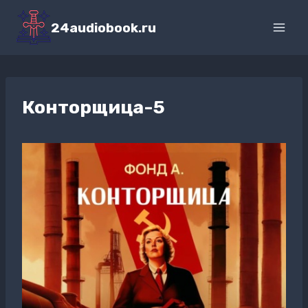
Перейти
к
24audiobook.ru
содержимому
Конторщица-5