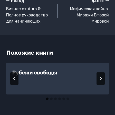
Навигация
НАЗАД
ДАЛЕЕ
по
Бизнес от А до Я:
Мифическая война.
записям
Полное руководство
Миражи Второй
для начинающих
Мировой
Похожие книги
Рубежи свободы