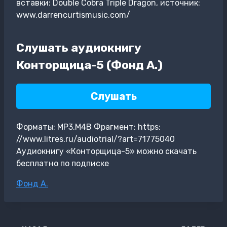
вставки: Double Cobra Triple Dragon, источник:
www.darrencurtismusic.com/
Слушать аудиокнигу
Конторщица-5 (Фонд А.)
Слушать
Форматы: MP3,M4B Фрагмент: https:
//www.litres.ru/audiotrial/?art=71775040
Аудиокнигу «Конторщица-5» можно скачать
бесплатно по подписке
Метки
Фонд А.
записи: