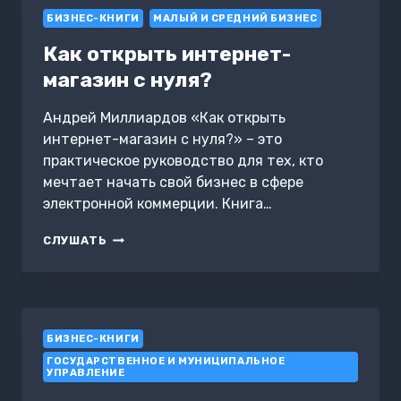
СВОЮ
БИЗНЕС-КНИГИ
НИШУ
МАЛЫЙ И СРЕДНИЙ БИЗНЕС
И
Как открыть интернет-
ЗАРАБОТАТЬ
НА
магазин с нуля?
НЕЙ?
Андрей Миллиардов «Как открыть
интернет-магазин с нуля?» – это
практическое руководство для тех, кто
мечтает начать свой бизнес в сфере
электронной коммерции. Книга…
КАК
СЛУШАТЬ
ОТКРЫТЬ
ИНТЕРНЕТ-
МАГАЗИН
С
НУЛЯ?
БИЗНЕС-КНИГИ
ГОСУДАРСТВЕННОЕ И МУНИЦИПАЛЬНОЕ
УПРАВЛЕНИЕ