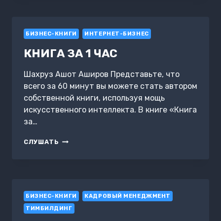
ЗА
КОТОРЫМ
СЛЕДУЮТ?
БИЗНЕС-КНИГИ
ИНТЕРНЕТ-БИЗНЕС
КНИГА ЗА 1 ЧАС
Шахруз Ашот Аширов Представьте, что
всего за 60 минут вы можете стать автором
собственной книги, используя мощь
искусственного интеллекта. В книге «Книга
за…
КНИГА
СЛУШАТЬ
ЗА
1
ЧАС
БИЗНЕС-КНИГИ
КАДРОВЫЙ МЕНЕДЖМЕНТ
ТИМБИЛДИНГ