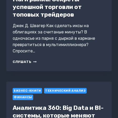
успешной торговли от
топовых трейдеров
Джек Д. Швагер Как сделать иксы на
облигациях за считаные минуты? В
одночасье из парня с дыркой в кармане
превратиться в мультимиллионера?
Спросите…
МАГИ
СЛУШАТЬ
РЫНКА.
СЕКРЕТЫ
УСПЕШНОЙ
ТОРГОВЛИ
ОТ
БИЗНЕС-КНИГИ
ТОПОВЫХ
ТЕХНИЧЕСКИЙ АНАЛИЗ
ТРЕЙДЕРОВ
ФИНАНСЫ
Аналитика 360: Big Data и BI-
системы, которые меняют