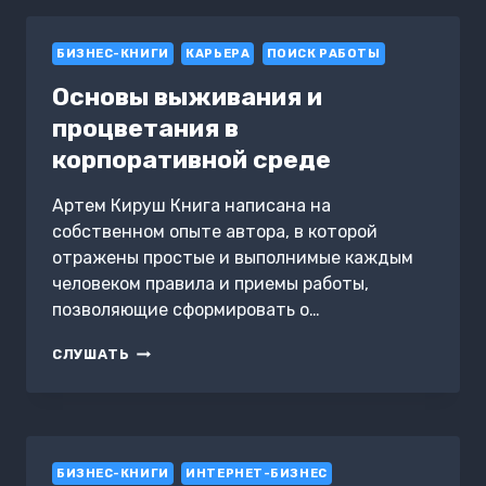
МЕНТОРОВ
И
БИЗНЕС-КНИГИ
ПРЕДПРИНИМАТЕЛЕЙ
КАРЬЕРА
ПОИСК РАБОТЫ
О
Основы выживания и
ТОМ,
КАК
процветания в
ПРОДВИГАТЬ
корпоративной среде
ЛИЧНЫЙ
БРЕНД
И
Артем Кируш Книга написана на
ПРИВЛЕКАТЬ
собственном опыте автора, в которой
КЛИЕНТОВ
отражены простые и выполнимые каждым
человеком правила и приемы работы,
позволяющие сформировать о…
ОСНОВЫ
СЛУШАТЬ
ВЫЖИВАНИЯ
И
ПРОЦВЕТАНИЯ
В
КОРПОРАТИВНОЙ
БИЗНЕС-КНИГИ
СРЕДЕ
ИНТЕРНЕТ-БИЗНЕС