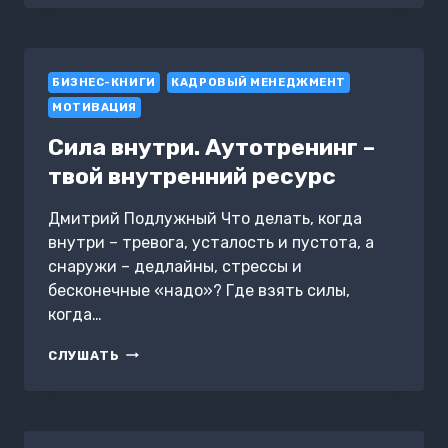
ЖИВИ
БОЛЬШЕ:
ИНСТРУКЦИЯ
ПО
БИЗНЕС-КНИГИ
НОВОЙ
КАДРОВЫЙ МЕНЕДЖМЕНТ
ЖИЗНИ
МОТИВАЦИЯ
Сила внутри. Аутотренинг –
твой внутренний ресурс
Дмитрий Подлужный Что делать, когда
внутри – тревога, усталость и пустота, а
снаружи – дедлайны, стрессы и
бесконечные «надо»? Где взять силы,
когда…
СИЛА
СЛУШАТЬ
ВНУТРИ.
АУТОТРЕНИНГ
–
ТВОЙ
ВНУТРЕННИЙ