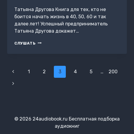
Татьяна Другова Книга для тех, кто не
боится начать жизнь в 40, 50, 60 и так
далее лет! Успешный предприниматель
Татьяна Другова докажет…
ЖИЗНЬ
СЛУШАТЬ
В
СВОЮ
ПОЛЬЗУ:
ФОКУС
Навигация
НА
Предыдущая
1
2
3
4
5
…
200
СЕБЕ
по
страница
Следующая
страницам
страница
© 2026 24audiobook.ru Бесплатная подборка
аудиокниг