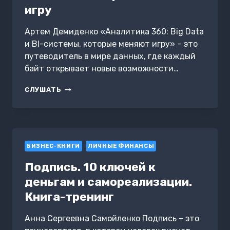
игру
Артем Демиденко «Аналитика 360: Big Data
и BI-системы, которые меняют игру» – это
путеводитель в мире данных, где каждый
байт открывает новые возможности…
АНАЛИТИКА
СЛУШАТЬ
360:
BIG
DATA
И
BI-
БИЗНЕС-КНИГИ
СИСТЕМЫ,
ЛИЧНЫЕ ФИНАНСЫ
КОТОРЫЕ
Подпись. 10 ключей к
МЕНЯЮТ
ИГРУ
деньгам и самореализации.
Книга-тренинг
Анна Сергеевна Самойленко Подпись – это