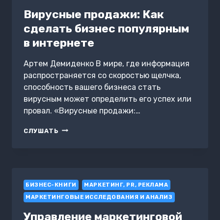
Вирусные продажи: Как
сделать бизнес популярным
в интернете
Артем Демиденко В мире, где информация
распространяется со скоростью щелчка,
способность вашего бизнеса стать
вирусным может определить его успех или
провал. «Вирусные продажи:…
ВИРУСНЫЕ
СЛУШАТЬ
ПРОДАЖИ:
КАК
СДЕЛАТЬ
БИЗНЕС
ПОПУЛЯРНЫМ
БИЗНЕС-КНИГИ
В
МАРКЕТИНГ, PR, РЕКЛАМА
ИНТЕРНЕТЕ
МАРКЕТИНГОВЫЕ ИССЛЕДОВАНИЯ И АНАЛИЗ
Управление маркетинговой