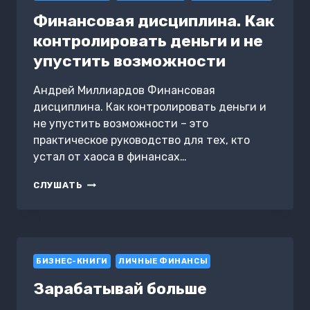
ДЕНЬГАМИ
Финансовая дисциплина. Как
И
ИНВЕСТИРОВАТЬ
контролировать деньги и не
С
упустить возможности
УМОМ
Андрей Миллиардов Финансовая
дисциплина. Как контролировать деньги и
не упустить возможности – это
практическое руководство для тех, кто
устал от хаоса в финансах…
ФИНАНСОВАЯ
СЛУШАТЬ
ДИСЦИПЛИНА.
КАК
КОНТРОЛИРОВАТЬ
ДЕНЬГИ
И
БИЗНЕС-КНИГИ
НЕ
ЛИЧНЫЕ ФИНАНСЫ
УПУСТИТЬ
Зарабатывай больше
ВОЗМОЖНОСТИ