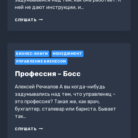
ней не дают инструкции, и…
КАК
СЛУШАТЬ
ДУМАТЬ
И
ВЫБИРАТЬ.
ВИЗУАЛЬНАЯ
ИНСТРУКЦИЯ
БИЗНЕС-КНИГИ
ДЛЯ
МЕНЕДЖМЕНТ
ГОЛОВЫ
УПРАВЛЕНИЕ БИЗНЕСОМ
Профессия – Босс
Алексей Речкалов А вы когда-нибудь
задумывались над тем, что управленец –
это профессия? Такая же, как врач,
бухгалтер, сталевар или бариста. Бывает
так…
ПРОФЕССИЯ
СЛУШАТЬ
–