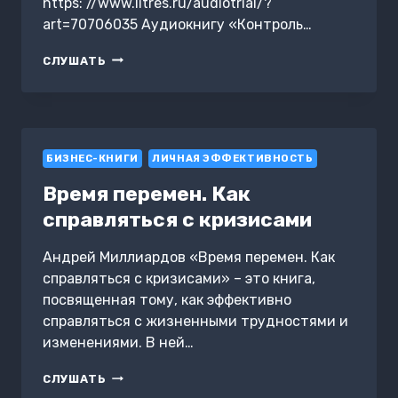
https: //www.litres.ru/audiotrial/?
art=70706035 Аудиокнигу «Контроль…
КОНТРОЛЬ
СЛУШАТЬ
И
РЕВИЗИЯ.
ОТВЕТЫ
НА
ЭКЗАМЕНАЦИОННЫЕ
БИЗНЕС-КНИГИ
БИЛЕТЫ
ЛИЧНАЯ ЭФФЕКТИВНОСТЬ
Время перемен. Как
справляться с кризисами
Андрей Миллиардов «Время перемен. Как
справляться с кризисами» – это книга,
посвященная тому, как эффективно
справляться с жизненными трудностями и
изменениями. В ней…
ВРЕМЯ
СЛУШАТЬ
ПЕРЕМЕН.