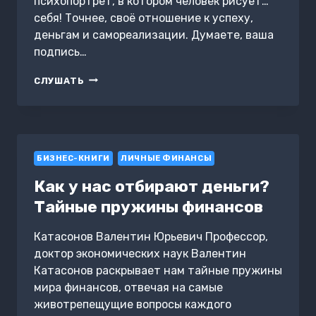
психопортрет, в котором человек рисует…
себя! Точнее, своё отношение к успеху,
деньгам и самореализации. Думаете, ваша
подпись…
ПОДПИСЬ.
СЛУШАТЬ
10
КЛЮЧЕЙ
К
ДЕНЬГАМ
И
БИЗНЕС-КНИГИ
САМОРЕАЛИЗАЦИИ.
ЛИЧНЫЕ ФИНАНСЫ
КНИГА-
Как у нас отбирают деньги?
ТРЕНИНГ
Тайные пружины финансов
Катасонов Валентин Юрьевич Профессор,
доктор экономических наук Валентин
Катасонов раскрывает нам тайные пружины
мира финансов, отвечая на самые
животрепещущие вопросы каждого