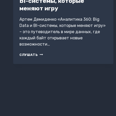
BI-системы, которые
меняют игру
Артем Демиденко «Аналитика 360: Big
Data и BI-системы, которые меняют игру»
– это путеводитель в мире данных, где
каждый байт открывает новые
возможности…
АНАЛИТИКА
СЛУШАТЬ
360:
BIG
DATA
И
BI-
СИСТЕМЫ,
КОТОРЫЕ
МЕНЯЮТ
ИГРУ