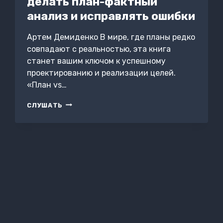
делать план-фактный
анализ и исправлять ошибки
Артем Демиденко В мире, где планы редко
совпадают с реальностью, эта книга
станет вашим ключом к успешному
проектированию и реализации целей.
«План vs…
ПЛАН
СЛУШАТЬ
VS
РЕАЛЬНОСТЬ:
КАК
ДЕЛАТЬ
ПЛАН-
ФАКТНЫЙ
АНАЛИЗ
И
ИСПРАВЛЯТЬ
ОШИБКИ