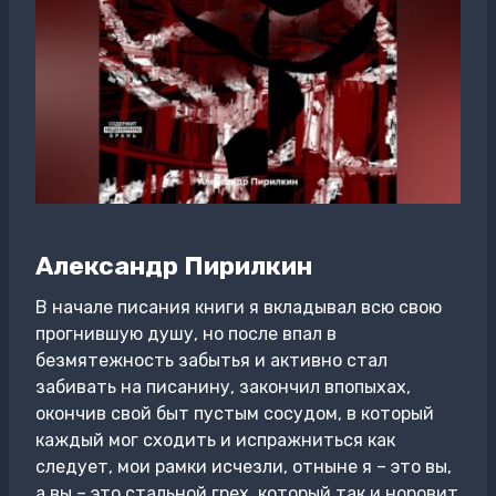
Александр Пирилкин
В начале писания книги я вкладывал всю свою
прогнившую душу, но после впал в
безмятежность забытья и активно стал
забивать на писанину, закончил впопыхах,
окончив свой быт пустым сосудом, в который
каждый мог сходить и испражниться как
следует, мои рамки исчезли, отныне я – это вы,
а вы – это стальной грех, который так и норовит