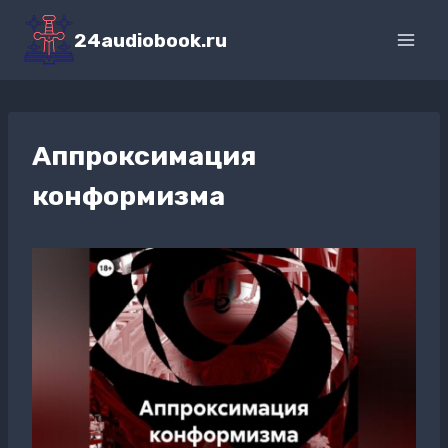
Перейти
к
24audiobook.ru
содержимому
Аппроксимация
конформизма