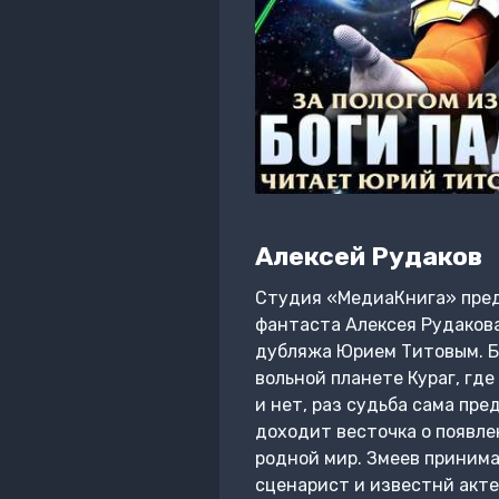
Алексей Рудаков
Студия «МедиаКнига» пред
фантаста Алексея Рудакова
дубляжа Юрием Титовым. Бе
вольной планете Кураг, где
и нет, раз судьба сама пре
доходит весточка о появлен
родной мир. Змеев принима
сценарист и известнй акте