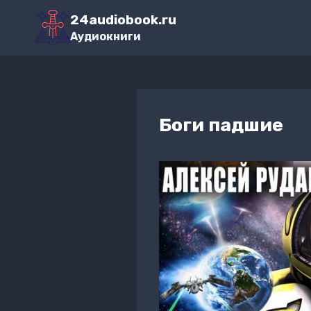
Перейти
24audiobook.ru
к
Аудиокниги
содержимому
Боги падшие