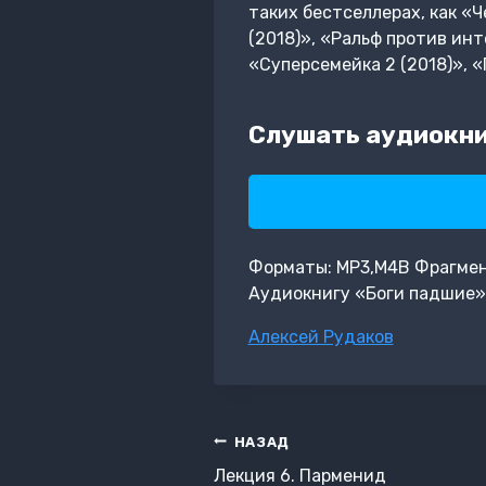
таких бестселлерах, как «Ч
(2018)», «Ральф против инт
«Суперсемейка 2 (2018)», «
Слушать аудиокни
Форматы: MP3,M4B Фрагмент: 
Аудиокнигу «Боги падшие»
Метки
Алексей Рудаков
записи:
Навигация
НАЗАД
по
Лекция 6. Парменид