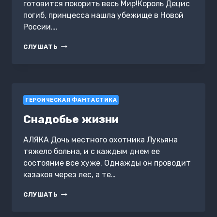
готовится покорить весь Мир!Король Децис
погиб, принцесса нашла убежище в Новой
России….
ПУЛИ
СЛУШАТЬ
И
МАГИЯ:
ЛЮБИМЕЦ
БОГИНИ
ГЕРОИЧЕСКАЯ ФАНТАСТИКА
Снадобье жизни
АЛЯКА Дочь местного охотника Лукьяна
тяжело больна, и с каждым днем ее
состояние все хуже. Однажды он проводит
казаков через лес, а те…
СНАДОБЬЕ
СЛУШАТЬ
ЖИЗНИ