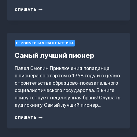
МИРЫ
СЛУШАТЬ
ПЕРВОЙ
ИМПЕРИИ:
КНИГА
33.
СПЕЦНАЗ
ГЕРОИЧЕСКАЯ ФАНТАСТИКА
ВСЕГДА
СПЕЦНАЗ.
Самый лучший пионер
ТОМ
2
–
Павел Смолин Приключения попаданца
ЛУНА
в пионера со стартом в 1968 году и с целью
строительства образцово-показательного
социалистического государства. В книге
присутствует нецензурная брань! Слушать
аудиокнигу Самый лучший пионер…
САМЫЙ
СЛУШАТЬ
ЛУЧШИЙ
ПИОНЕР