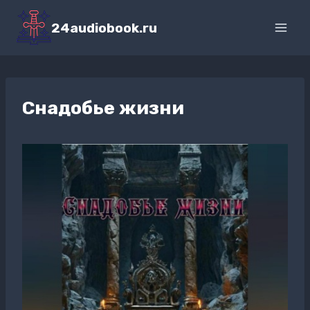
Перейти
к
24audiobook.ru
содержимому
Снадобье жизни