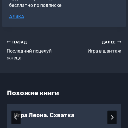
бесплатно по подписке
Метки
АЛЯКА
записи:
Навигация
НАЗАД
ДАЛЕЕ
по
Последний поцелуй
Игра в шантаж
записям
жнеца
Похожие книги
Игра Леона. Схватка