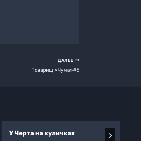
ДАЛЕЕ
Товарищ «Чума»#5
У Черта на куличках