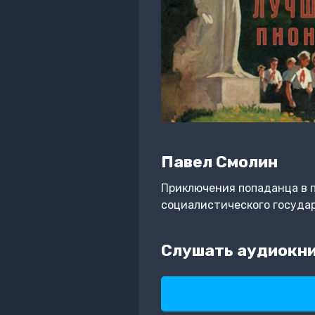
Павел Смолин
Приключения попаданца в п
социалистического государ
Слушать аудиокни