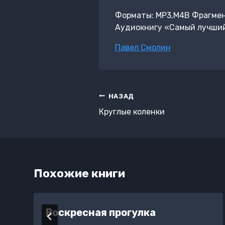
Форматы: MP3,M4B Фрагмент:
Аудиокнигу «Самый лучший
Метки
Павел Смолин
записи:
Навигация
НАЗАД
по
Круглые коленки
записям
Похожие книги
Воскресная прогулка