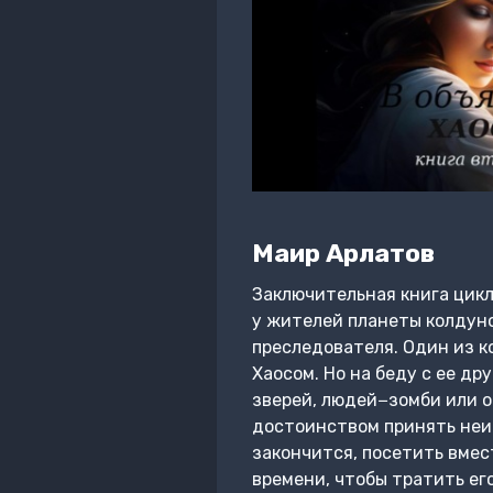
Маир Арлатов
Заключительная книга цикл
у жителей планеты колдуно
преследователя. Один из к
Хаосом. Но на беду с ее д
зверей, людей−зомби или 
достоинством принять неиз
закончится, посетить вмес
времени, чтобы тратить ег