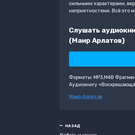
сильными характерами, вер
неприятностями. Всё это м
Слушать аудиокни
(Маир Арлатов)
Форматы: MP3,M4B Фрагмент:
Аудиокнигу «Воскрешающая 
Метки
Маир Арлатов
записи:
Навигация
НАЗАД
по