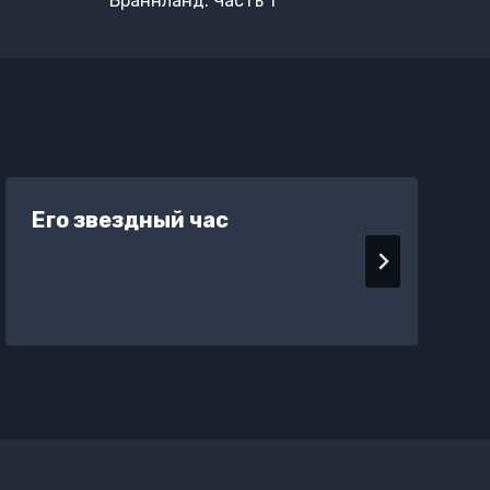
Браннланд. Часть 1
Его звездный час