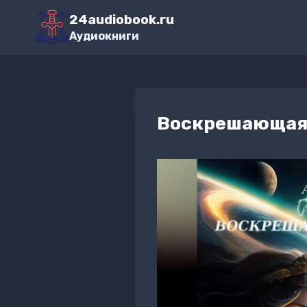
Перейти
24audiobook.ru
к
Аудиокниги
содержимому
Воскрешающая 5