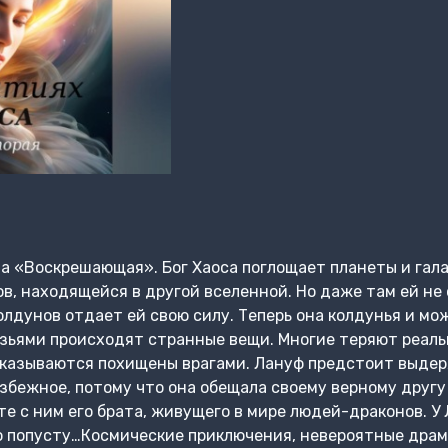
а «Воскрешающая». Бог Хаоса поглощает планеты и гал
в, находящейся в другой вселенной. Но даже там ей не 
олдунов отдает ей свою силу. Теперь она колдунья и мо
рузьями происходят странные вещи. Многие теряют реал
оказываются похищены врагами. Лануф предстоит выдер
бежное, потому что она обещала своему верному другу 
те с ним его брата, живущего в мире людей-драконов. У
о попусту…Космические приключения, невероятные драм