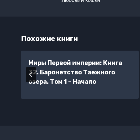
Любовь и кошки
записям
Похожие книги
Миры Первой империи: Книга
32. Баронетство Таежного
озера. Том 1 – Начало