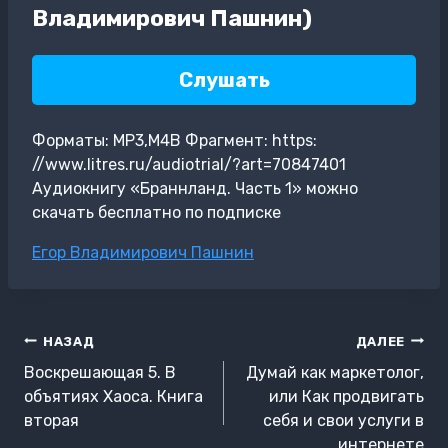
Владимирович Пашнин)
Слушать
Форматы: MP3,M4B Фрагмент: https:
//www.litres.ru/audiotrial/?art=70847401
Аудиокнигу «Браннланд. Часть 1» можно
скачать бесплатно по подписке
Метки
Егор Владимирович Пашнин
записи:
Навигация
НАЗАД
ДАЛЕЕ
по
Воскрешающая 5. В
Думай как маркетолог,
записям
объятиях Хаоса. Книга
или Как продвигать
вторая
себя и свои услуги в
интернете