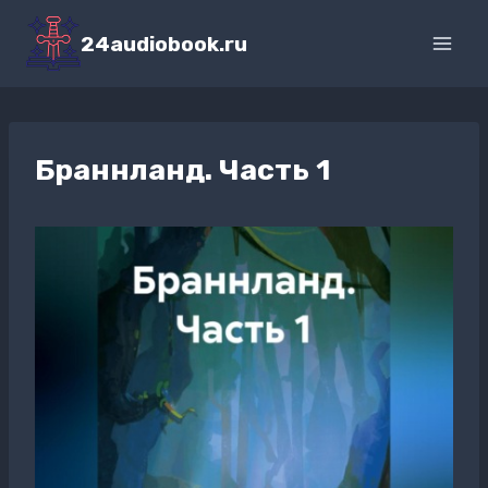
Перейти
к
24audiobook.ru
содержимому
Браннланд. Часть 1