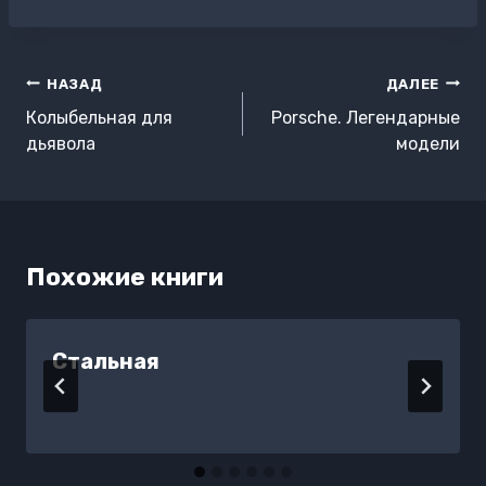
записи:
Навигация
НАЗАД
ДАЛЕЕ
по
Колыбельная для
Porsche. Легендарные
записям
дьявола
модели
Похожие книги
Стальная