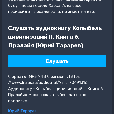
будут мешать силы Хаоса. А, как все
произойдет в реальности, не знает ни кто.
Слушать аудиокнигу Колыбель
цивилизаций II. Книга 6.
Пралайя (Юрий Тарарев)
Слушать
Форматы: MP3,M4B Фрагмент: https:
//www.litres.ru/audiotrial/?art=70491316
Аудиокнигу «Колыбель цивилизаций II. Книга 6.
Пралайя» можно скачать бесплатно по
подписке
Метки
Юрий Тарарев