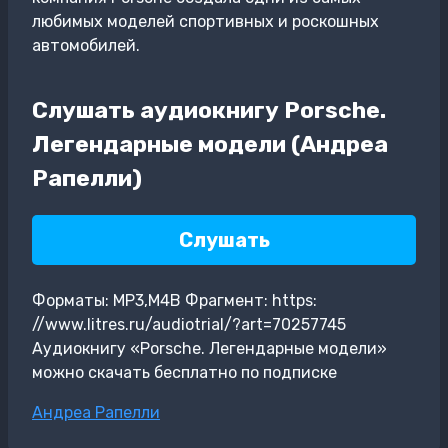
любимых моделей спортивных и роскошных
автомобилей.
Слушать аудиокнигу Porsche.
Легендарные модели (Андреа
Рапелли)
Слушать
Форматы: MP3,M4B Фрагмент: https:
//www.litres.ru/audiotrial/?art=70257745
Аудиокнигу «Porsche. Легендарные модели»
можно скачать бесплатно по подписке
Метки
Андреа Рапелли
записи: