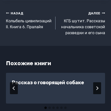
Навигация
НАЗАД
ДАЛЕЕ
по
Колыбель цивилизаций
КГБ шутит. Рассказы
записям
II. Книга 6. Пралайя
начальника советской
разведки и его сына
Похожие книги
Рассказ о говорящей собаке