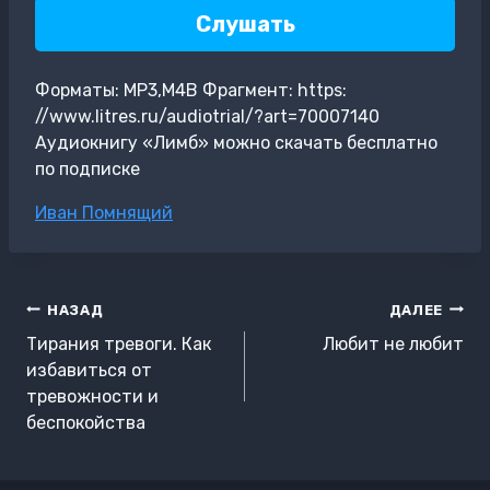
Слушать
Форматы: MP3,M4B Фрагмент: https:
//www.litres.ru/audiotrial/?art=70007140
Аудиокнигу «Лимб» можно скачать бесплатно
по подписке
Метки
Иван Помнящий
записи:
Навигация
НАЗАД
ДАЛЕЕ
по
Тирания тревоги. Как
Любит не любит
записям
избавиться от
тревожности и
беспокойства