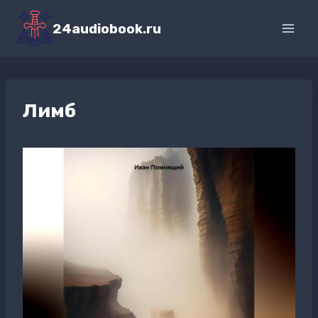
Перейти
к
24audiobook.ru
содержимому
Лимб