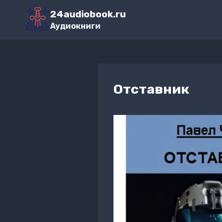
Перейти
24audiobook.ru
к
Аудиокниги
содержимому
Отставник