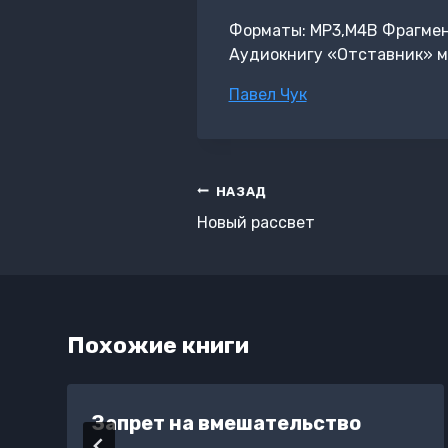
Форматы: MP3,M4B Фрагмент:
Аудиокнигу «Отставник» м
Метки
Павел Чук
записи:
Навигация
НАЗАД
по
Новый рассвет
записям
Похожие книги
Запрет на вмешательство