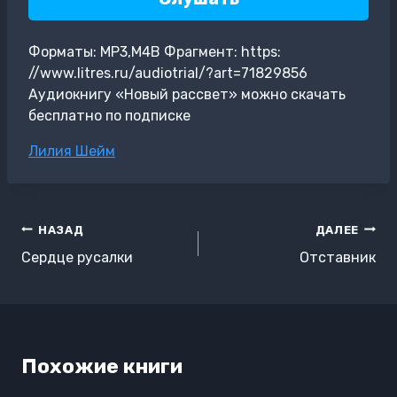
Форматы: MP3,M4B Фрагмент: https:
//www.litres.ru/audiotrial/?art=71829856
Аудиокнигу «Новый рассвет» можно скачать
бесплатно по подписке
Метки
Лилия Шейм
записи:
Навигация
НАЗАД
ДАЛЕЕ
по
Сердце русалки
Отставник
записям
Похожие книги