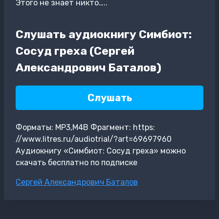
Этого не знает никто…..
Слушать аудиокнигу Симбиот:
Сосуд греха (Сергей
Александрович Баталов)
Слушать
Форматы: MP3,M4B Фрагмент: https:
//www.litres.ru/audiotrial/?art=69697960
Аудиокнигу «Симбиот: Сосуд греха» можно
скачать бесплатно по подписке
Метки
Сергей Александрович Баталов
записи: