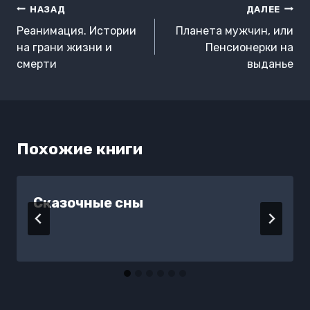
Навигация
НАЗАД
ДАЛЕЕ
по
Реанимация. Истории
Планета мужчин, или
записям
на грани жизни и
Пенсионерки на
смерти
выданье
Похожие книги
Сказочные сны