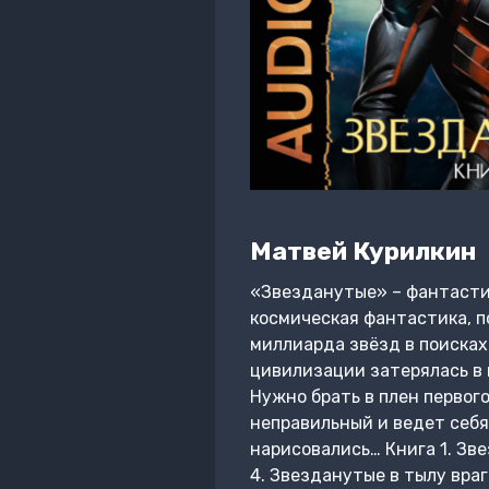
Матвей Курилкин
«Звезданутые» – фантастич
космическая фантастика, 
миллиарда звёзд в поисках
цивилизации затерялась в 
Нужно брать в плен первог
неправильный и ведет себя
нарисовались… Книга 1. Зв
4. Звезданутые в тылу враг