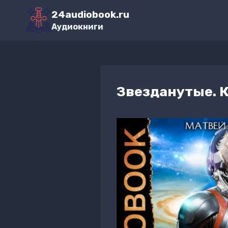
Перейти
24audiobook.ru
к
Аудиокниги
содержимому
Звезданутые. К