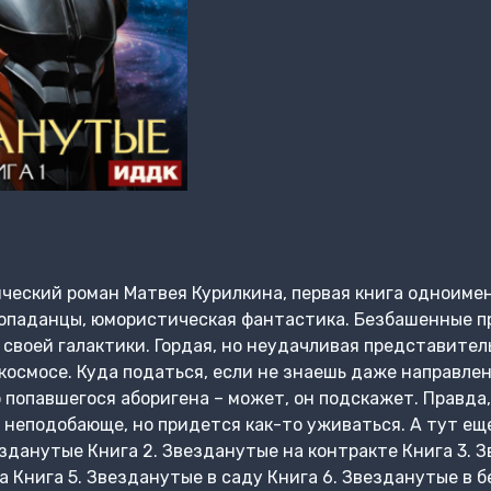
еский роман Матвея Курилкина, первая книга одноимен
попаданцы, юмористическая фантастика. Безбашенные 
 своей галактики. Гордая, но неудачливая представите
космосе. Куда податься, если не знаешь даже направле
о попавшегося аборигена – может, он подскажет. Правда
 неподобающе, но придется как-то уживаться. А тут ещ
езданутые Книга 2. Звезданутые на контракте Книга 3. 
а Книга 5. Звезданутые в саду Книга 6. Звезданутые в 