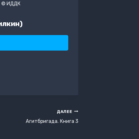
й © ИДДК
илкин)
ДАЛЕЕ
Агитбригада. Книга 3