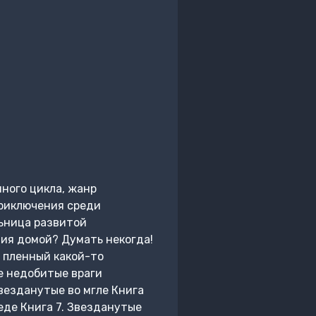
ного цикла, жанр
приключения среди
льница развитой
ния домой? Думать некогда!
, пленный какой-то
е недобитые враги
Звезданутые во мгле Книга
беде Книга 7. Звезданутые