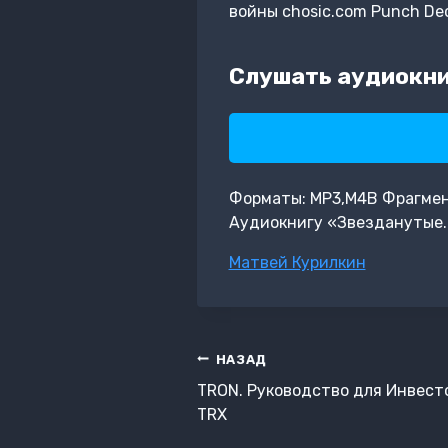
войны chosic.com Punch Dec
Слушать аудиокни
Форматы: MP3,M4B Фрагмент:
Аудиокнигу «Звезданутые. 
Метки
Матвей Курилкин
записи:
Навигация
НАЗАД
по
TRON. Руководство для Инвест
записям
TRX