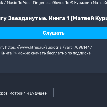
k / Music To Wear Fingerless Gloves To © Курилкин Матве
гу Звезданутые. Книга 1 (Матвей Кур
Слушать
 https: //www.litres.ru/audiotrial/?art=70981447
Книга 1» можно скачать бесплатно по подписке
оров. История и Будущее