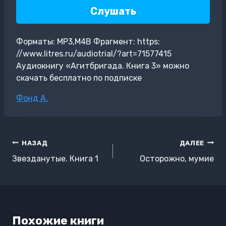
Слушать
Форматы: MP3,M4B Фрагмент: https:
//www.litres.ru/audiotrial/?art=71577415
Аудиокнигу «Агитбригада. Книга 3» можно
скачать бесплатно по подписке
Метки
Фонд А.
записи:
Навигация
НАЗАД
ДАЛЕЕ
по
Звезданутые. Книга 1
Осторожно, мумие
записям
Похожие книги