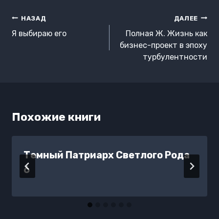
Навигация
НАЗАД
ДАЛЕЕ
по
Я выбираю его
Полная Ж. Жизнь как
записям
бизнес-проект в эпоху
турбулентности
Похожие книги
Темный Патриарх Светлого Рода
6