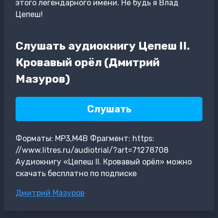
этого легендарного имени. Не будь я Влад
Цепеш!
Слушать аудиокнигу Цепеш II.
Кровавый орёл (Дмитрий
Мазуров)
Слушать
Форматы: MP3,M4B Фрагмент: https:
//www.litres.ru/audiotrial/?art=71278708
Аудиокнигу «Цепеш II. Кровавый орёл» можно
скачать бесплатно по подписке
Метки
Дмитрий Мазуров
записи: