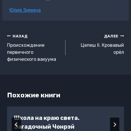
Метки
Юлия Зимина
записи:
Навигация
НАЗАД
ДАЛЕЕ
по
Происхождение
Цепеш II. Кровавый
записям
первичного
орёл
физического вакуума
Похожие книги
Школа на краю света.
Загадочный Чонрэй