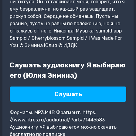
ни титула. Он отталкивает меня, говорит, что я
ему безразлична, но каждый раз защищает,
рискуя собой. Сердце не обманешь. Пусть мы
разные, пусть не равны по положению, но я не
откажусь от него. Никогда! Музыка: sampld.app
Sampld / Cherryblossom Sampld / I Was Made For
You © Зимина Юлия © ИДДК
Слушать аудиокнигу Я выбираю
его (Юлия Зимина)
Слушать
Форматы: MP3,M4B Фрагмент: https:
//www.litres.ru/audiotrial/?art=71445583
Аудиокнигу «Я выбираю его» можно скачать
бесплатно по подписке