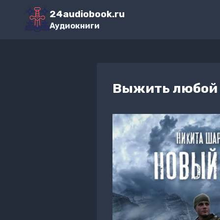
Перейти
24audiobook.ru
к
Аудиокниги
содержимому
Выжить любой ц