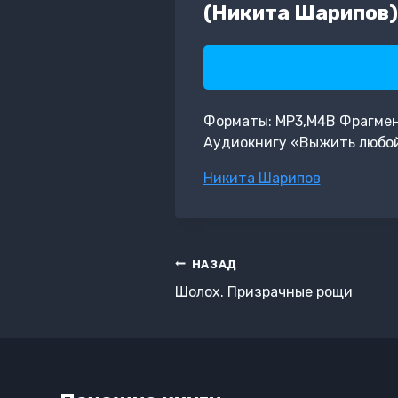
(Никита Шарипов)
Форматы: MP3,M4B Фрагмент:
Аудиокнигу «Выжить любой 
Метки
Никита Шарипов
записи:
Навигация
НАЗАД
по
Шолох. Призрачные рощи
записям