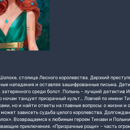
Шолохе, столице Лесного королевства. Дерзкий престу
ные нападения и оставляя зашифрованные письма. Дети
, затерянного среди болот. Полынь – лучший детектив 
 по ночам танцует призрачный культ… Ловчей по имени Т
ами, но и найти ответы на главные вопросы: о жизни и 
 может зависеть судьба целого королевства. Долгождан
ох». Возвращаемся к любимым героям Тинави и Полыни 
ывающие приключения. «Призрачные рощи» – часть огро