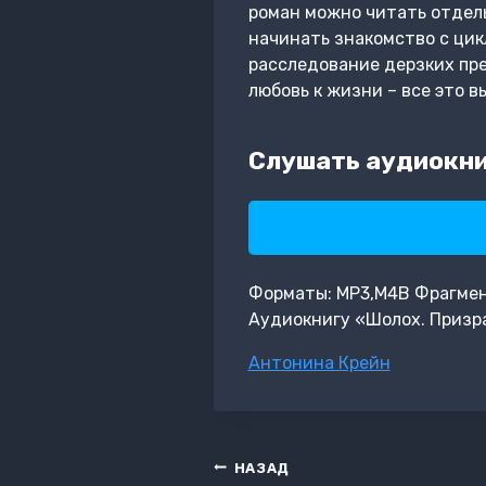
роман можно читать отдель
начинать знакомство с цикл
расследование дерзких пре
любовь к жизни – все это в
Слушать аудиокни
Форматы: MP3,M4B Фрагмент:
Аудиокнигу «Шолох. Призр
Метки
Антонина Крейн
записи:
Навигация
НАЗАД