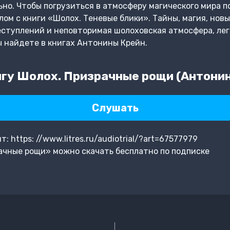
но. Чтобы погрузиться в атмосферу магического мира п
ом с книги «Шолох. Теневые блики». Тайны, магия, новы
ступлений и неповторимая шолоховская атмосфера, лег
ы найдете в книгах Антонины Крейн.
гу Шолох. Призрачные рощи (Антонин
Слушать
 https: //www.litres.ru/audiotrial/?art=67577979
ачные рощи» можно скачать бесплатно по подписке