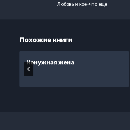
по
Любовь и кое-что еще
записям
Похожие книги
Ненужная жена