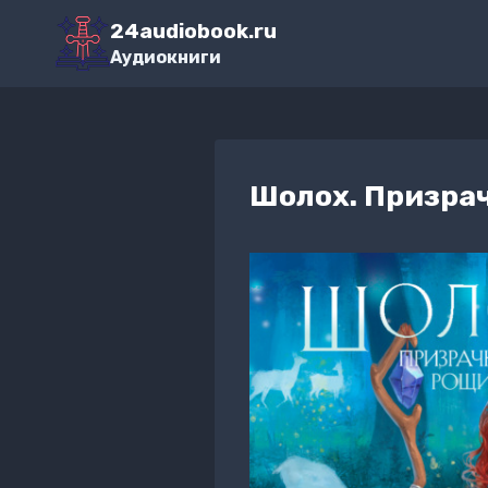
Перейти
24audiobook.ru
к
Аудиокниги
содержимому
Шолох. Призра