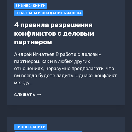
СЛАЙДАХ,
БИЗНЕС-КНИГИ
ТЕСТАХ
О
СТАРТАПЫ И СОЗДАНИЕ БИЗНЕСА
ОТВЕТАХ
4 правила разрешения
конфликтов с деловым
партнером
Андрей Игнатьев В работе с деловым
партнером, как и в любых других
отношениях, неразумно предполагать, что
вы всегда будете ладить. Однако, конфликт
между…
4
СЛУШАТЬ
ПРАВИЛА
РАЗРЕШЕНИЯ
КОНФЛИКТОВ
С
ДЕЛОВЫМ
БИЗНЕС-КНИГИ
ПАРТНЕРОМ