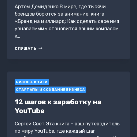
Артем Демиденко В мире, где тысячи
брендов борются за внимание, книга
«Бренд на миллиард: Как сделать своё имя
узнаваемым» становится вашим компасом
к…
БРЕНД
СЛУШАТЬ
НА
МИЛЛИАРД:
КАК
СДЕЛАТЬ
СВОЁ
БИЗНЕС-КНИГИ
ИМЯ
УЗНАВАЕМЫМ
СТАРТАПЫ И СОЗДАНИЕ БИЗНЕСА
12 шагов к заработку на
YouTube
Сергей Свет Эта книга – ваш путеводитель
по миру YouTube, где каждый шаг