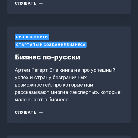
ОРГАНИЗАЦИЯ
СЛУШАТЬ
ПРЕДПРИНИМАТЕЛЬСКОЙ
ДЕСТЕЛЬНОСТИ.
ТЕСТЫ
К
ТЕМАМ
БИЗНЕС-КНИГИ
5-
8
СТАРТАПЫ И СОЗДАНИЕ БИЗНЕСА
Бизнес по-русски
Артем Регарт Эта книга не про успешный
успех и страну безграничных
возможностей, про которые нам
рассказывают многие «эксперты», которые
мало знают о бизнесе….
БИЗНЕС
СЛУШАТЬ
ПО-
РУССКИ