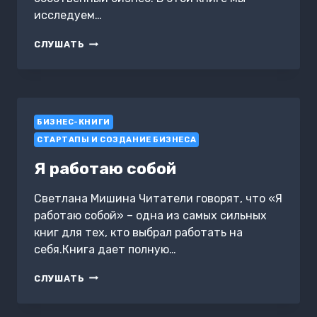
исследуем…
ИСПОЛЬЗУЕМ
СЛУШАТЬ
CHATGPT
И
MIDJOURNEY:
100
БИЗНЕС-
БИЗНЕС-КНИГИ
ИДЕЙ
СТАРТАПЫ И СОЗДАНИЕ БИЗНЕСА
Я работаю собой
Светлана Мишина Читатели говорят, что «Я
работаю собой» – одна из самых сильных
книг для тех, кто выбрал работать на
себя.Книга дает полную…
Я
СЛУШАТЬ
РАБОТАЮ
СОБОЙ