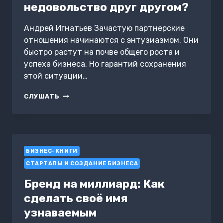
недовольство друг другом?
Андрей Игнатьев Зачастую партнерские
отношения начинаются с энтузиазмом. Они
быстро растут на почве общего роста и
успеха бизнеса. Но гарантий сохранения
этой ситуации…
ПОЧЕМУ
СЛУШАТЬ
У
ПАРТНЕРОВ
ПО
БИЗНЕСУ
ВОЗНИКАЕТ
БИЗНЕС-КНИГИ
НЕДОВОЛЬСТВО
ДРУГ
СТАРТАПЫ И СОЗДАНИЕ БИЗНЕСА
ДРУГОМ?
Бренд на миллиард: Как
сделать своё имя
узнаваемым