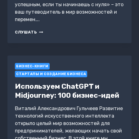
успешным, если ты начинаешь с нуля» – это
ваш путеводитель в мир возможностей и
перемен….
ОТ
СЛУШАТЬ
0
ДО
100:
КАК
СТАТЬ
БИЗНЕС-КНИГИ
УСПЕШНЫМ,
ЕСЛИ
СТАРТАПЫ И СОЗДАНИЕ БИЗНЕСА
ТЫ
НАЧИНАЕШЬ
Используем ChatGPT и
С
Midjourney: 100 бизнес-идей
НУЛЯ
Виталий Александрович Гульчеев Развитие
технологий искусственного интеллекта
открыло целый мир возможностей для
предпринимателей, желающих начать свой
собственный бизнес. В этой книге мы