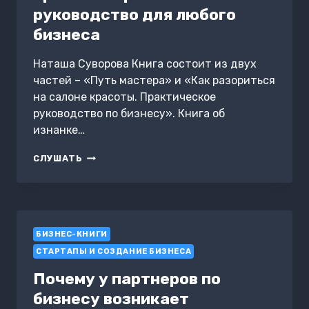
руководство для любого
бизнеса
Наташа Суворова Книга состоит из двух
частей – «Путь мастера» и «Как разориться
на салоне красоты. Практическое
руководство по бизнесу». Книга об
изнанке…
КАК
СЛУШАТЬ
РАЗОРИТЬСЯ
НА
САЛОНЕ
КРАСОТЫ.
ПРАКТИЧЕСКОЕ
БИЗНЕС-КНИГИ
РУКОВОДСТВО
ДЛЯ
СТАРТАПЫ И СОЗДАНИЕ БИЗНЕСА
ЛЮБОГО
БИЗНЕСА
Почему у партнеров по
бизнесу возникает