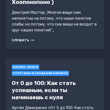
Хоопонопоно )
Дмитрий Мастер „Многие вещи нам
непонятны не потому, что наши понятия
слабы; но потому, что сии вещи не входят в
круг наших понятий”…
ЛЮБОВЬ
СЛУШАТЬ
–
БИЗНЕС
–
ХО’ОПОНОПОНО
(
БИЗНЕС-КНИГИ
#
ХООПОНОПОНО
СТАРТАПЫ И СОЗДАНИЕ БИЗНЕСА
)
От 0 до 100: Как стать
успешным, если ты
начинаешь с нуля
Артем Демиденко «От 0 до 100: Как стать