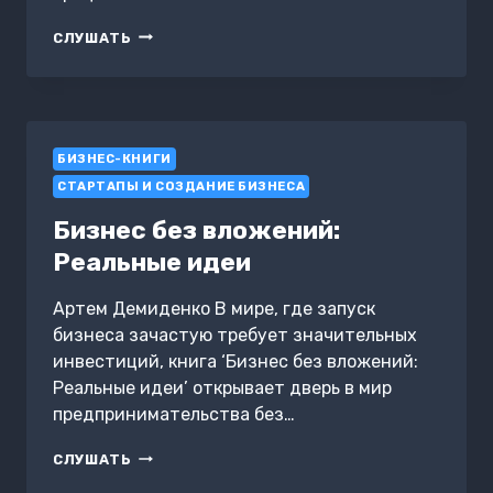
ФИНАНСОВЫЕ
СЛУШАТЬ
ИНСТРУМЕНТЫ
ДЛЯ
МАЛОГО
БИЗНЕСА.
КАК
БИЗНЕС-КНИГИ
УПРАВЛЯТЬ
БЮДЖЕТОМ
СТАРТАПЫ И СОЗДАНИЕ БИЗНЕСА
И
ПРИВЛЕКАТЬ
Бизнес без вложений:
ИНВЕСТИЦИИ
Реальные идеи
Артем Демиденко В мире, где запуск
бизнеса зачастую требует значительных
инвестиций, книга ‘Бизнес без вложений:
Реальные идеи’ открывает дверь в мир
предпринимательства без…
БИЗНЕС
СЛУШАТЬ
БЕЗ