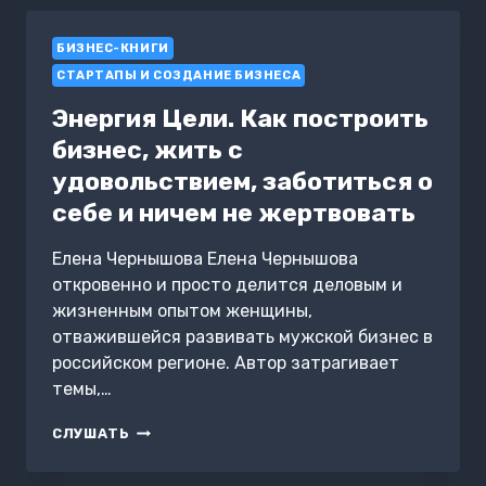
ВЫБОР.
ТЕСТЫ
БИЗНЕС-КНИГИ
С
ОТВЕТАМИ
СТАРТАПЫ И СОЗДАНИЕ БИЗНЕСА
Энергия Цели. Как построить
бизнес, жить с
удовольствием, заботиться о
себе и ничем не жертвовать
Елена Чернышова Елена Чернышова
откровенно и просто делится деловым и
жизненным опытом женщины,
отважившейся развивать мужской бизнес в
российском регионе. Автор затрагивает
темы,…
ЭНЕРГИЯ
СЛУШАТЬ
ЦЕЛИ.
КАК