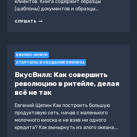
клиентов. Книга содержит образцы
(шаблоны) документов и образцы…
КОНСАЛТИНГОВАЯ
СЛУШАТЬ
КОМПАНИЯ.
СОЗДАНИЕ
НЕМАТЕРИАЛЬНЫХ
АКТИВОВ
(НМА)
БИЗНЕС-КНИГИ
ДЛЯ
КЛИЕНТОВ
СТАРТАПЫ И СОЗДАНИЕ БИЗНЕСА
ВкусВилл: Как совершить
революцию в ритейле, делая
всё не так
Евгений Щепин Как построить большую
продуктовую сеть, начав с маленького
молочного киоска и не взяв ни одного
кредита? Как вынырнуть из алого океана,…