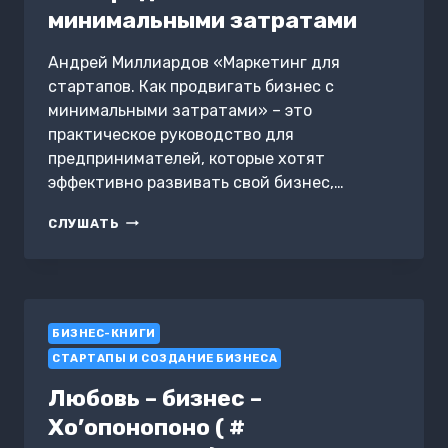
минимальными затратами
Андрей Миллиардов «Маркетинг для
стартапов. Как продвигать бизнес с
минимальными затратами» – это
практическое руководство для
предпринимателей, которые хотят
эффективно развивать свой бизнес,…
МАРКЕТИНГ
СЛУШАТЬ
ДЛЯ
СТАРТАПОВ.
КАК
ПРОДВИГАТЬ
БИЗНЕС
БИЗНЕС-КНИГИ
С
МИНИМАЛЬНЫМИ
СТАРТАПЫ И СОЗДАНИЕ БИЗНЕСА
ЗАТРАТАМИ
Любовь – бизнес –
Хо’опонопоно ( #