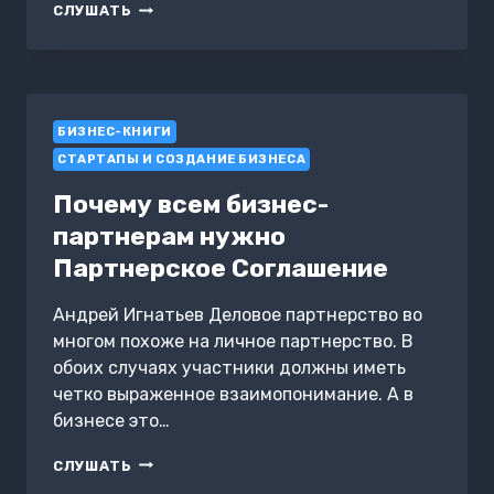
ВКУСВИЛЛ:
СЛУШАТЬ
КАК
СОВЕРШИТЬ
РЕВОЛЮЦИЮ
В
РИТЕЙЛЕ,
БИЗНЕС-КНИГИ
ДЕЛАЯ
ВСЁ
СТАРТАПЫ И СОЗДАНИЕ БИЗНЕСА
НЕ
ТАК
Почему всем бизнес-
партнерам нужно
Партнерское Соглашение
Андрей Игнатьев Деловое партнерство во
многом похоже на личное партнерство. В
обоих случаях участники должны иметь
четко выраженное взаимопонимание. А в
бизнесе это…
ПОЧЕМУ
СЛУШАТЬ
ВСЕМ