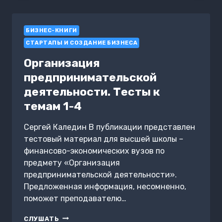
ПОСТРОИТЬ
БИЗНЕС,
ЖИТЬ
БИЗНЕС-КНИГИ
С
УДОВОЛЬСТВИЕМ,
СТАРТАПЫ И СОЗДАНИЕ БИЗНЕСА
ЗАБОТИТЬСЯ
О
Организация
СЕБЕ
предпринимательской
И
НИЧЕМ
деятельности. Тесты к
НЕ
темам 1-4
ЖЕРТВОВАТЬ
Сергей Каледин В публикации представлен
тестовый материал для высшей школы –
финансово-экономических вузов по
предмету «Организация
предпринимательской деятельности».
Предложенная информация, несомненно,
поможет преподавателю…
ОРГАНИЗАЦИЯ
СЛУШАТЬ