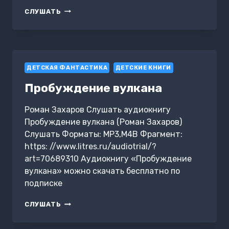
ЛАВКА
СЛУШАТЬ
ЗАБЫТЫХ
КАРТ
ДЕТСКАЯ ФАНТАСТИКА
ДЕТСКИЕ КНИГИ
Пробуждение вулкана
Роман Захаров Слушать аудиокнигу
Пробуждение вулкана (Роман Захаров)
Слушать Форматы: MP3,M4B Фрагмент:
https: //www.litres.ru/audiotrial/?
art=70689310 Аудиокнигу «Пробуждение
вулкана» можно скачать бесплатно по
подписке
ПРОБУЖДЕНИЕ
СЛУШАТЬ
ВУЛКАНА