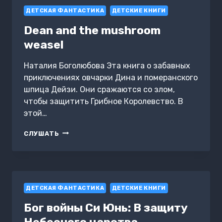
ДЕТСКАЯ ФАНТАСТИКА
ДЕТСКИЕ КНИГИ
Dean and the mushroom
weasel
Наталия Боголюбова Эта книга о забавных
приключениях овчарки Дина и померанского
шпица Дейзи. Они сражаются со злом,
чтобы защитить Грибное Королевство. В
этой…
DEAN
СЛУШАТЬ
AND
THE
MUSHROOM
WEASEL
ДЕТСКАЯ ФАНТАСТИКА
ДЕТСКИЕ КНИГИ
Бог войны Си Юнь: В защиту
Небесного царства