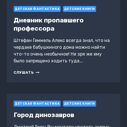
2.
ДЕТСКАЯ ФАНТАСТИКА
СЕМЬ
ДЕТСКИЕ КНИГИ
ЗАКЛИНАНИЙ
Дневник пропавшего
ОБРАТНОГО
ЗЛА
профессора
Штефан Геммель Алекс всегда знал, что на
чердаке бабушкиного дома можно найти
что-то очень необычное! Не зря же ему
было запрещено ходить туда….
ДНЕВНИК
СЛУШАТЬ
ПРОПАВШЕГО
ПРОФЕССОРА
ДЕТСКАЯ ФАНТАСТИКА
ДЕТСКИЕ КНИГИ
Город динозавров
Дмитрий Емец Вы мечтали увидеть живых