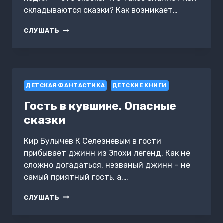
складываются сказки? Как возникает…
СКАЗ
СЛУШАТЬ
ПРО
ТО,
КАК
БОРИС
АЛЕКСАНДРОВИЧ
ДЕТСКАЯ ФАНТАСТИКА
ЗА
ДЕТСКИЕ КНИГИ
ЗНАНИЕМ
Гость в кувшине. Опасные
ХОДИЛ
сказки
Кир Булычев К Селезневым в гости
прибывает джинн из Эпохи легенд. Как не
сложно догадаться, незваный джинн – не
самый приятный гость, а,…
ГОСТЬ
СЛУШАТЬ
В
КУВШИНЕ.