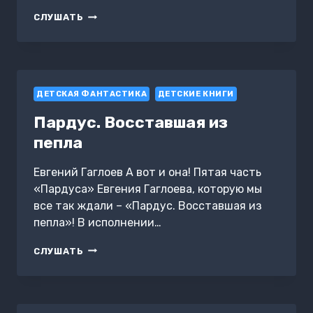
СЦЕНАРИЙ
СЛУШАТЬ
НОВОГО
ГОДА
ПО
ЩУЧЬЕМУ
ВЕЛЕНИЮ
ДЕТСКАЯ ФАНТАСТИКА
ДЕТСКИЕ КНИГИ
Пардус. Восставшая из
пепла
Евгений Гаглоев А вот и она! Пятая часть
«Пардуса» Евгения Гаглоева, которую мы
все так ждали – «Пардус. Восставшая из
пепла»! В исполнении…
ПАРДУС.
СЛУШАТЬ
ВОССТАВШАЯ
ИЗ
ПЕПЛА