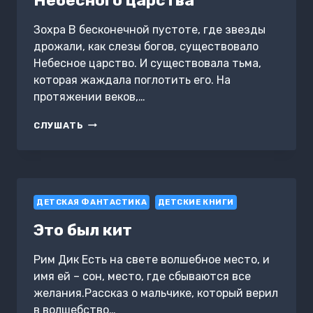
Зохра В бесконечной пустоте, где звезды
дрожали, как слезы богов, существовало
Небесное царство. И существовала тьма,
которая жаждала поглотить его. На
протяжении веков,…
БОГ
СЛУШАТЬ
ВОЙНЫ
СИ
ЮНЬ:
В
ЗАЩИТУ
ДЕТСКАЯ ФАНТАСТИКА
НЕБЕСНОГО
ДЕТСКИЕ КНИГИ
ЦАРСТВА
Это был кит
Рим Дик Есть на свете волшебное место, и
имя ей – сон, место, где сбываются все
желания.Рассказ о мальчике, который верил
в волшебство…