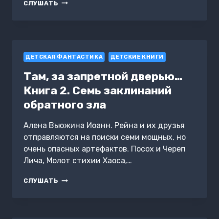
ФАНТАСТИЧЕСКИЙ
СЛУШАТЬ
ДЕТЕКТИВ.
УРРИ
ВУЛЬФ
И
ПОХИТИТЕЛЬ
ДЕТСКАЯ ФАНТАСТИКА
СОБАК
ДЕТСКИЕ КНИГИ
Там, за запретной дверью…
Книга 2. Семь заклинаний
обратного зла
Алена Вьюжина Иоанн. Рейна и их друзья
отправляются на поиски семи мощных, но
очень опасных артефактов. Посох и Череп
Лича, Молот стихии Хаоса,…
ТАМ,
СЛУШАТЬ
ЗА
ЗАПРЕТНОЙ
ДВЕРЬЮ…
КНИГА