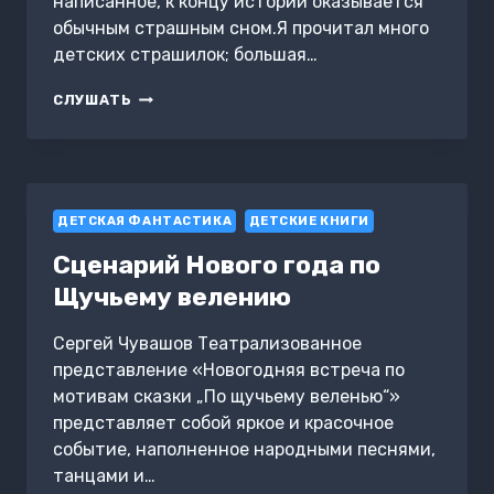
написанное, к концу истории оказывается
обычным страшным сном.Я прочитал много
детских страшилок; большая…
СТРАШИЛКИ
СЛУШАТЬ
ДЛЯ
ДЕТЕЙ
ДЕТСКАЯ ФАНТАСТИКА
ДЕТСКИЕ КНИГИ
Сценарий Нового года по
Щучьему велению
Сергей Чувашов Театрализованное
представление «Новогодняя встреча по
мотивам сказки „По щучьему веленью“»
представляет собой яркое и красочное
событие, наполненное народными песнями,
танцами и…