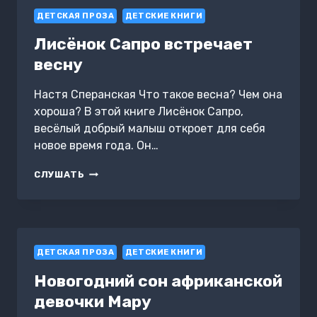
ДЕТСКАЯ ПРОЗА
ДЕТСКИЕ КНИГИ
Лисёнок Сапро встречает
весну
Настя Сперанская Что такое весна? Чем она
хороша? В этой книге Лисёнок Сапро,
весёлый добрый малыш откроет для себя
новое время года. Он…
ЛИСЁНОК
СЛУШАТЬ
САПРО
ВСТРЕЧАЕТ
ВЕСНУ
ДЕТСКАЯ ПРОЗА
ДЕТСКИЕ КНИГИ
Новогодний сон африканской
девочки Мару