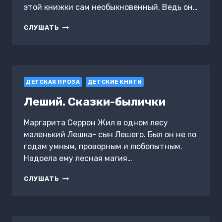
этой книжки сам необыкновенный. Ведь он…
САМЫЙ
СЛУШАТЬ
РАЗУМНЫЙ
ДЕТСКАЯ ПРОЗА
ДЕТСКИЕ КНИГИ
Леший. Сказки-былички
Маргарита Серрон Жил в одном лесу
маленький Лешка- сын Лешего. Был он не по
годам умным, проворным и любопытным.
Надоела ему лесная магия…
ЛЕШИЙ.
СЛУШАТЬ
СКАЗКИ-
БЫЛИЧКИ