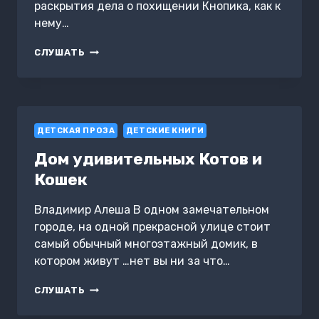
раскрытия дела о похищении Кнопика, как к
нему…
КРУТОЙ
СЛУШАТЬ
ДЕТЕКТИВ.
КРАЖА
ЗОЛОТОГО
ПЕРА.
РАССЛЕДОВАНИЕ
ДЕТСКАЯ ПРОЗА
ВЕДЕТ
ДЕТСКИЕ КНИГИ
ДЕТЕКТИВ
Дом удивительных Котов и
ГАРРИ
КОМПАС
Кошек
Владимир Алеша В одном замечательном
городе, на одной прекрасной улице стоит
самый обычный многоэтажный домик, в
котором живут …нет вы ни за что…
ДОМ
СЛУШАТЬ
УДИВИТЕЛЬНЫХ
КОТОВ