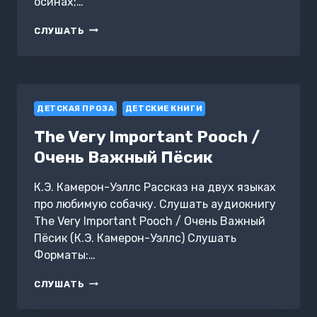
осинах;…
В
СЛУШАТЬ
НЕПРАВИЛЬНОМ
ЛЕСУ.
ОТКУДА
У
ЖАБЫ
ДЕТСКАЯ ПРОЗА
МЁД?
ДЕТСКИЕ КНИГИ
The Very Important Pooch /
Очень Важный Пёсик
К.Э. Камерон-Уэллс Рассказ на двух языках
про любимую собачку. Слушать аудиокнигу
The Very Important Pooch / Очень Важный
Пёсик (К.Э. Камерон-Уэллс) Слушать
Форматы:…
THE
СЛУШАТЬ
VERY
IMPORTANT