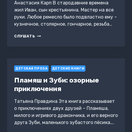
Анастасия Карп В стародавние времена
жил Иван, сын крестьянина. Мастер на все
руки. Любое ремесло было подвластно ему –
кузнечное, столярное, гончарное, резьба…
СНЕЖЕВИНКА
СЛУШАТЬ
И СЕРДЦЕ
ЗИМНЕЙ
ВЛАДЫЧИЦЫ
ДЕТСКАЯ ПРОЗА
ДЕТСКИЕ КНИГИ
Пламяш и Зуби: озорные
приключения
Татьяна Правдина Эта книга рассказывает
о приключениях двух друзей – Пламяша,
милого и игривого дракончика, и его верного
друга Зуби, маленького зубастого пёсика….