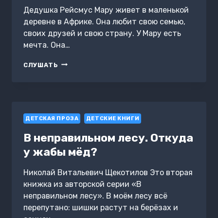
Дедушка Рейсмус Мару живет в маленькой
деревне в Африке. Она любит свою семью,
своих друзей и свою страну. У Мару есть
мечта. Она…
НОВОГОДНИЙ
СЛУШАТЬ
СОН
АФРИКАНСКОЙ
ДЕВОЧКИ
МАРУ
ДЕТСКАЯ ПРОЗА
ДЕТСКИЕ КНИГИ
В неправильном лесу. Откуда
у жабы мёд?
Николай Витальевич Щекотилов Это вторая
книжка из авторской серии «В
неправильном лесу». В моём лесу всё
перепутано: шишки растут на берёзах и