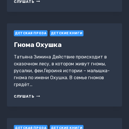
СКАЗКИ
СЛУШАТЬ
ДОБРОГО
ГНОМА
ДЕТСКАЯ ПРОЗА
ДЕТСКИЕ КНИГИ
Гнома Охушка
Татьяна Зимина Действие происходит в
сказочном лесу, в котором живут гномы,
русалки, феи.Героиня истории – малышка-
гнома по имени Охушка. В семье гномов
грядёт…
ГНОМА
СЛУШАТЬ
ОХУШКА
ДЕТСКАЯ ПРОЗА
ДЕТСКИЕ КНИГИ