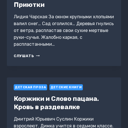
Приютки
Лидия Чарская За окном крупными хлопьями
валил снег… Сад оголился… Деревья гнулись
от ветра, распластав свои сухие мертвые
руки-сучья. Жалобно каркая, с
распластанными…
ПРИЮТКИ
СЛУШАТЬ
ДЕТСКАЯ ПРОЗА
ДЕТСКИЕ КНИГИ
Коржики и Слово пацана.
Кровь в раздевалке
Дмитрий Юрьевич Суслин Коржики
взрослеют. Димка учится в седьмом классе.