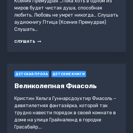
Ксения Премудрая …Пока хоть в одном из
миров будет чистая душа, способная
любить, Любовь не умрет никогда… Слушать
аудиокнигу Птица (Ксения Премудрая)
Слушать…
ПТИЦА
СЛУШАТЬ
ДЕТСКАЯ ПРОЗА
ДЕТСКИЕ КНИГИ
Великолепная Фиасоль
Кристин Хельга Гуннарсдоухтир Фиасоль –
девятилетняя фантазёрка, которой так
трудно навести порядок в своей комнате в
доме на улице Грайналюнд в городке
Грасабайр….