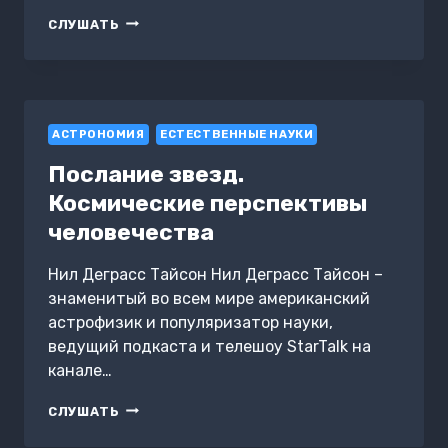
РОМАНТИКА
СЛУШАТЬ
РЕАЛЬНОСТИ.
КАК
ВСЕЛЕННАЯ
САМООРГАНИЗУЕТСЯ,
ПОРОЖДАЯ
АСТРОНОМИЯ
ЖИЗНЬ,
ЕСТЕСТВЕННЫЕ НАУКИ
СОЗНАНИЕ
Послание звезд.
И
СЛОЖНОСТЬ
Космические перспективы
КОСМОСА
человечества
Нил Деграсс Тайсон Нил Деграсс Тайсон –
знаменитый во всем мире американский
астрофизик и популяризатор науки,
ведущий подкаста и телешоу StarTalk на
канале…
ПОСЛАНИЕ
СЛУШАТЬ
ЗВЕЗД.
КОСМИЧЕСКИЕ