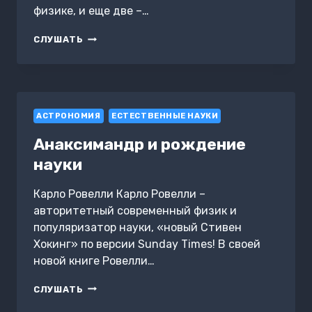
физике, и еще две –…
СУПЕРОБЪЕКТЫ.
СЛУШАТЬ
ЗВЕЗДЫ
РАЗМЕРОМ
С
ГОРОД
АСТРОНОМИЯ
ЕСТЕСТВЕННЫЕ НАУКИ
Анаксимандр и рождение
науки
Карло Ровелли Карло Ровелли –
авторитетный современный физик и
популяризатор науки, «новый Стивен
Хокинг» по версии Sunday Times! В своей
новой книге Ровелли…
АНАКСИМАНДР
СЛУШАТЬ
И