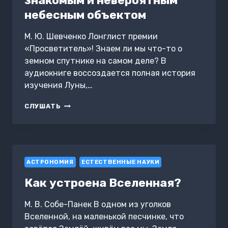
знакомым и невероятным
небесным объектом
М. Ю. Шевченко Лонглист премии
«Просветитель»! Знаем ли мы что-то о
земном спутнике на самом деле? В
аудиокниге воссоздается полная история
изучения Луны,…
ЛУНА.
СЛУШАТЬ
НАБЛЮДАЯ
ЗА
САМЫМ
ЗНАКОМЫМ
И
АСТРОНОМИЯ
НЕВЕРОЯТНЫМ
ЕСТЕСТВЕННЫЕ НАУКИ
НЕБЕСНЫМ
Как устроена Вселенная?
ОБЪЕКТОМ
М. В. Собе-Панек В одном из уголков
Вселенной, на маленькой песчинке, что