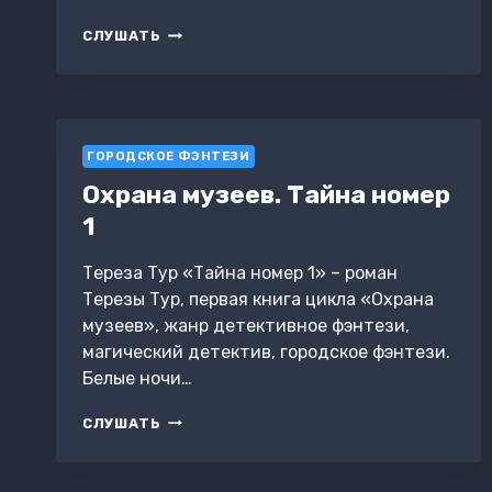
У
СЛУШАТЬ
МЕНЯ
АЛЛЕРГИЯ
НА
ОХОТНИКОВ
ЗА
ГОРОДСКОЕ ФЭНТЕЗИ
ВЕДЬМАМИ
Охрана музеев. Тайна номер
1
Тереза Тур «Тайна номер 1» – роман
Терезы Тур, первая книга цикла «Охрана
музеев», жанр детективное фэнтези,
магический детектив, городское фэнтези.
Белые ночи…
ОХРАНА
СЛУШАТЬ
МУЗЕЕВ.
ТАЙНА
НОМЕР