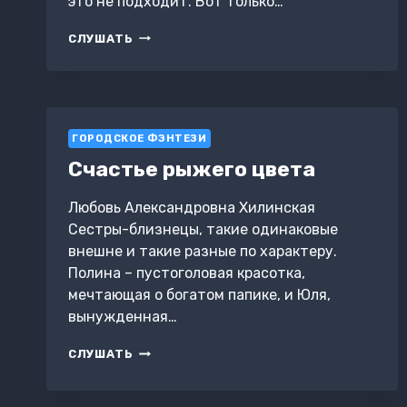
это не подходит. Вот только…
БОЯРСКИЙ
СЛУШАТЬ
И
ТЫСЯЧА
ЧЕРТОВОК!
ТОМ
2
ГОРОДСКОЕ ФЭНТЕЗИ
Счастье рыжего цвета
Любовь Александровна Хилинская
Сестры-близнецы, такие одинаковые
внешне и такие разные по характеру.
Полина – пустоголовая красотка,
мечтающая о богатом папике, и Юля,
вынужденная…
СЧАСТЬЕ
СЛУШАТЬ
РЫЖЕГО
ЦВЕТА