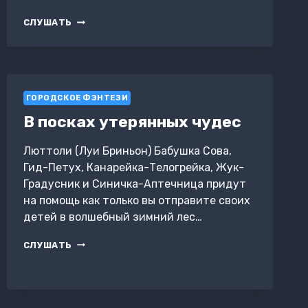
ХОЗЯИН
СЛУШАТЬ
ВРЕМЕНИ.
ЗАГАДКА
АЛИСЫ
ГОРОДСКОЕ ФЭНТЕЗИ
В посках утерянных чудес
Люттоли (Луи Бриньон) Бабушка Сова,
Гид-Петух, Канарейка-Телогрейка, Жук-
Градусник и Синичка-Аптечница придут
на помощь как только вы отправите своих
детей в волшебный зимний лес…
В
СЛУШАТЬ
ПОСКАХ
УТЕРЯННЫХ
ЧУДЕС