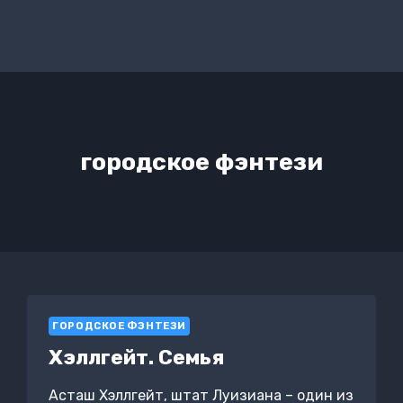
городское фэнтези
ГОРОДСКОЕ ФЭНТЕЗИ
Хэллгейт. Семья
Асташ Хэллгейт, штат Луизиана – один из