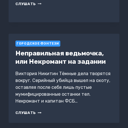
ЯЩЕР
СЛУШАТЬ
НА
ПРОДАЖУ
ГОРОДСКОЕ ФЭНТЕЗИ
Неправильная ведьмочка,
или Некромант на задании
Виктория Никитин Тёмные дела творятся
вокруг. Серийный убийца вышел на охоту,
оставляя после себя лишь пустые
мумифицированные останки тел.
Некромант и капитан ФСБ…
НЕПРАВИЛЬНАЯ
СЛУШАТЬ
ВЕДЬМОЧКА,
ИЛИ