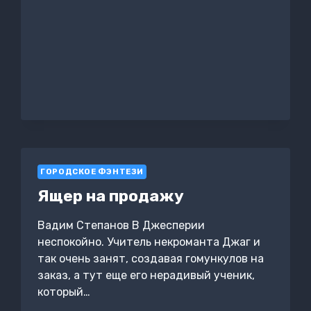
«ORCHIS’.
КНИГА
1
ГОРОДСКОЕ ФЭНТЕЗИ
Ящер на продажу
Вадим Степанов В Джесперии
неспокойно. Учитель некроманта Джаг и
так очень занят, создавая гомункулов на
заказ, а тут еще его нерадивый ученик,
который…