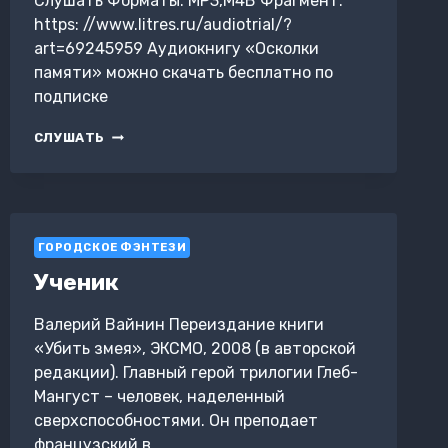
Слушать Форматы: MP3,M4B Фрагмент:
https: //www.litres.ru/audiotrial/?
art=69245959 Аудиокнигу «Осколки
памяти» можно скачать бесплатно по
подписке
ОСКОЛКИ
СЛУШАТЬ
ПАМЯТИ
ГОРОДСКОЕ ФЭНТЕЗИ
Ученик
Валерий Вайнин Переиздание книги
«Убить змея», ЭКСМО, 2008 (в авторской
редакции). Главный герой трилогии Глеб-
Мангуст – человек, наделенный
сверхспособностями. Он преподает
французский в…