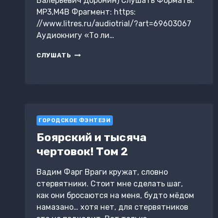
Валерьевич Доронин) Слушать Форматы:
MP3,M4B Фрагмент: https:
//www.litres.ru/audiotrial/?art=69603067
Аудиокнигу «То ли…
ТО
СЛУШАТЬ
ЛИ
СОН,
ТО
ЛИ
ЯВЬ
ГОРОДСКОЕ ФЭНТЕЗИ
Боярский и тысяча
чертовок! Том 2
Вадим Фарг Враги кружат, словно
стервятники. Стоит мне сделать шаг,
как они бросаются на меня, будто мёдом
намазано… хотя нет, для стервятников