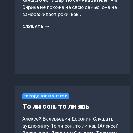
каждого есть дар. Но семнадцатилетняя
Энрике не похожа на свою семью: она не
замораживает реки, как…
ПО
СЛУШАТЬ
ТУ
СТОРОНУ
ОГНЯ
ГОРОДСКОЕ ФЭНТЕЗИ
То ли сон, то ли явь
Алексей Валерьевич Доронин Слушать
аудиокнигу То ли сон, то ли явь (Алексей