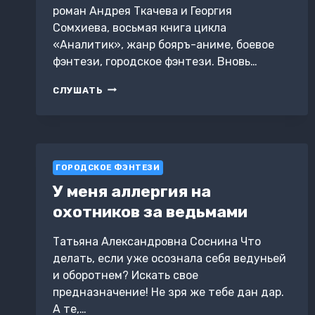
роман Андрея Ткачева и Георгия
Сомхиева, восьмая книга цикла
«Аналитик», жанр бояръ-аниме, боевое
фэнтези, городское фэнтези. Вновь…
МЛАДШИЙ
СЛУШАТЬ
СЫН
КНЯЗЯ.
КНИГА
8
ГОРОДСКОЕ ФЭНТЕЗИ
У меня аллергия на
охотников за ведьмами
Татьяна Александровна Соснина Что
делать, если уже осознала себя ведуньей
и оборотнем? Искать свое
предназначение! Не зря же тебе дан дар.
А те,…