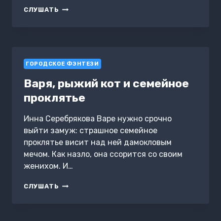
ПОХОРОННОЕ
СЛУШАТЬ
БЮРО
«ХЭЙЗЕЛ
И
СМИТ»
ГОРОДСКОЕ ФЭНТЕЗИ
Варя, рыжий кот и семейное
проклятье
Инна Серебрякова Варе нужно срочно
выйти замуж: страшное семейное
проклятье висит над ней дамокловым
мечом. Как назло, она ссорится со своим
женихом. И…
ВАРЯ,
СЛУШАТЬ
РЫЖИЙ
КОТ
И