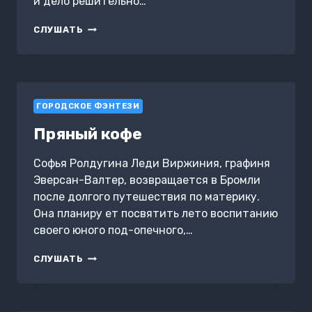
и дело решительно…
ГОРОД
СЛУШАТЬ
ДРАКОНОВ.
КНИГА
ПЯТАЯ
ГОРОДСКОЕ ФЭНТЕЗИ
Пряный кофе
Софья Ролдугина Леди Виржиния, графиня
Эверсан-Валтер, возвращается в Бромли
после долгого путешествия по материку.
Она планиру ет посвятить лето воспитанию
своего юного под-опечного,…
ПРЯНЫЙ
СЛУШАТЬ
КОФЕ