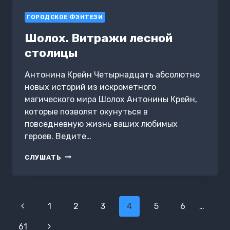
ГОРОДСКОЕ ФЭНТЕЗИ
Шолох. Витражи лесной
столицы
Антонина Крейн Четырнадцать абсолютно
новых историй из искрометного
магического мира Шолох Антонины Крейн,
которые позволят окунуться в
повседневную жизнь ваших любимых
героев. Ведите…
ШОЛОХ.
СЛУШАТЬ
ВИТРАЖИ
ЛЕСНОЙ
СТОЛИЦЫ
Навигация
Предыдущая
1
2
3
4
5
6
…
по
страница
61
Следующая