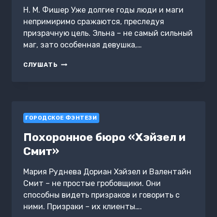
Н. М. Фишер Уже долгие годы люди и маги
непримиримо сражаются, преследуя
призрачную цель. Эльна – не самый сильный
маг, зато особенная девушка,…
СЕРДЦА
СЛУШАТЬ
ВОЙНЫ
ГОРОДСКОЕ ФЭНТЕЗИ
Похоронное бюро «Хэйзел и
Смит»
Мария Руднева Дориан Хэйзел и Валентайн
Смит – не простые гробовщики. Они
способны видеть призраков и говорить с
ними. Призраки – их клиенты….