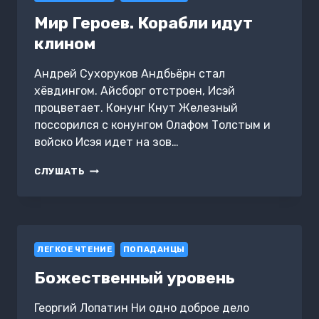
Мир Героев. Корабли идут
клином
Андрей Сухоруков Андбьёрн стал
хёвдингом. Айсборг отстроен, Исэй
процветает. Конунг Кнут Железный
поссорился с конунгом Олафом Толстым и
войско Исэя идет на зов…
МИР
СЛУШАТЬ
ГЕРОЕВ.
КОРАБЛИ
ИДУТ
КЛИНОМ
ЛЕГКОЕ ЧТЕНИЕ
ПОПАДАНЦЫ
Божественный уровень
Георгий Лопатин Ни одно доброе дело