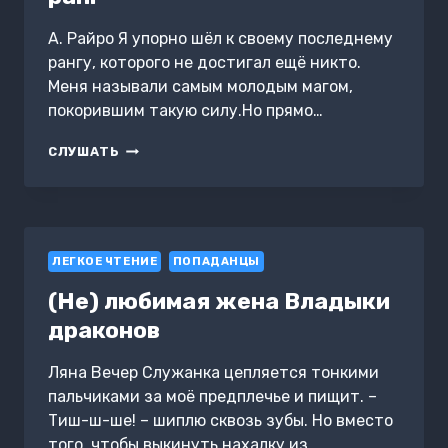
А. Райро Я упорно шёл к своему последнему
рангу, которого не достигал ещё никто.
Меня называли самым молодым магом,
покорившим такую силу.Но прямо…
АЛЕКС
СЛУШАТЬ
БРИНЕР.
ПОСЛЕДНИЙ
РАНГ
ЛЕГКОЕ ЧТЕНИЕ
ПОПАДАНЦЫ
(Не) любимая жена Владыки
драконов
Ляна Вечер Служанка цепляется тонкими
пальчиками за моё предплечье и пищит. –
Тиш-ш-ше! – шиплю сквозь зубы. Но вместо
того, чтобы выкинуть нахалку из…