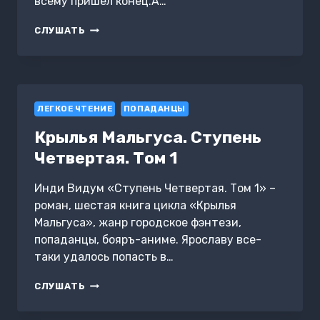
всему пришёл конец.А…
ПЕРВАЯ.
СЛУШАТЬ
КОНЕЦ
ТЬМЫ
ЛЕГКОЕ ЧТЕНИЕ
ПОПАДАНЦЫ
Крылья Мальгуса. Ступень
Четвертая. Том 1
Инди Видум «Ступень Четвертая. Том 1» –
роман, шестая книга цикла «Крылья
Мальгуса», жанр городское фэнтези,
попаданцы, бояръ-аниме. Ярославу все-
таки удалось попасть в…
КРЫЛЬЯ
СЛУШАТЬ
МАЛЬГУСА.
СТУПЕНЬ