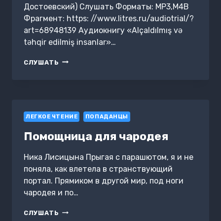
Достоевский) Слушать Форматы: MP3,M4B
Фрагмент: https: //www.litres.ru/audiotrial/?
art=68948139 Аудиокнигу «Alçaldılmış və
təhqir edilmiş insanlar»…
ALÇALDILMIŞ
СЛУШАТЬ
VƏ
TƏHQIR
EDILMIŞ
INSANLAR
ЛЕГКОЕ ЧТЕНИЕ
ПОПАДАНЦЫ
Помощница для чародея
Ника Лисицына Прыгая с парашютом, я и не
поняла, как влетела в странствующий
портал. Прямиком в другой мир, под ноги
чародея и по…
ПОМОЩНИЦА
СЛУШАТЬ
ДЛЯ