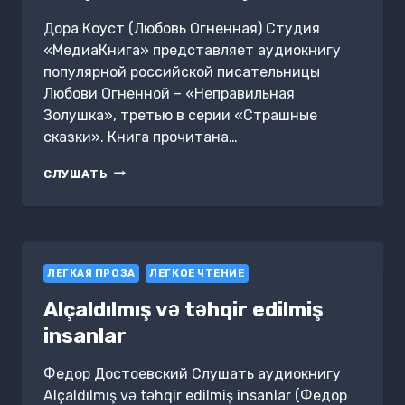
Дора Коуст (Любовь Огненная) Студия
«МедиаКнига» представляет аудиокнигу
популярной российской писательницы
Любови Огненной – «Неправильная
Золушка», третью в серии «Страшные
сказки». Книга прочитана…
НЕПРАВИЛЬНАЯ
СЛУШАТЬ
ЗОЛУШКА
ЛЕГКАЯ ПРОЗА
ЛЕГКОЕ ЧТЕНИЕ
Alçaldılmış və təhqir edilmiş
insanlar
Федор Достоевский Слушать аудиокнигу
Alçaldılmış və təhqir edilmiş insanlar (Федор