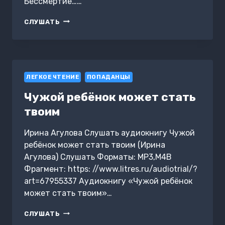
Бессмертие……
ПОХОЖЕ,
СЛУШАТЬ
Я
ШИЗОФРЕНИК,
ПОЖИРАЮЩИЙ
МАГИЮ.
КНИГА
ЛЕГКОЕ ЧТЕНИЕ
1
ПОПАДАНЦЫ
Чужой ребёнок может стать
твоим
Ирина Агулова Слушать аудиокнигу Чужой
ребёнок может стать твоим (Ирина
Агулова) Слушать Форматы: MP3,M4B
Фрагмент: https: //www.litres.ru/audiotrial/?
art=67955337 Аудиокнигу «Чужой ребёнок
может стать твоим»…
ЧУЖОЙ
СЛУШАТЬ
РЕБЁНОК