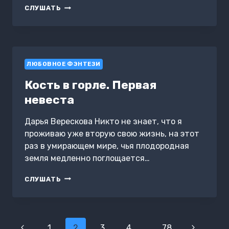
ХОЗЯЙКА
СЛУШАТЬ
ВЫСОКОГО
ЗАМКА
2.
ОБРУЧЁННЫЕ
МАГИЕЙ
ЛЮБОВНОЕ ФЭНТЕЗИ
Кость в горле. Первая
невеста
Дарья Верескова Никто не знает, что я
проживаю уже вторую свою жизнь, на этот
раз в умирающем мире, чья плодородная
земля медленно поглощается…
КОСТЬ
СЛУШАТЬ
В
ГОРЛЕ.
ПЕРВАЯ
НЕВЕСТА
Навигация
Предыдущая
1
2
3
4
…
78
Следующ