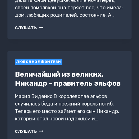
делать юной девушке, если в ночь перед
своей помолвкой она теряет все, что имела:
дом, любящих родителей, состояние. А…
ЛЮБИМАЯ
СЛУШАТЬ
ДЛЯ
ЧУДОВИЩА
ЛЮБОВНОЕ ФЭНТЕЗИ
Величайший из великих.
Никандр – правитель эльфов
Мария Видейко В королевстве эльфов
случилась беда и прежний король погиб.
Теперь его место займёт его сын Никандр,
который стал новой надеждой и…
ВЕЛИЧАЙШИЙ
СЛУШАТЬ
ИЗ