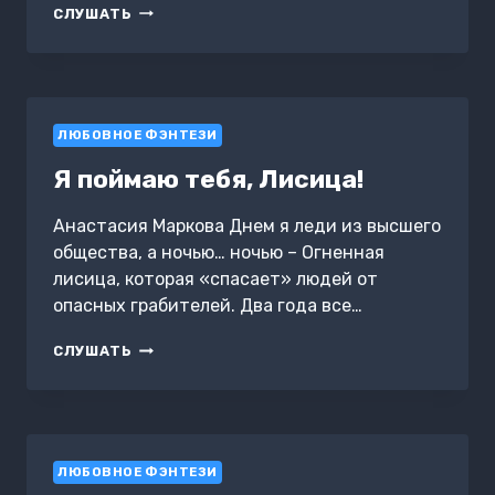
ГОСПОЖА
СЛУШАТЬ
«НЕТ».
КНИГА
2.
ЛЮБОВЬ
БЕЗ
ЛЮБОВНОЕ ФЭНТЕЗИ
ОШИБОК
Я поймаю тебя, Лисица!
Анастасия Маркова Днем я леди из высшего
общества, а ночью… ночью – Огненная
лисица, которая «спасает» людей от
опасных грабителей. Два года все…
Я
СЛУШАТЬ
ПОЙМАЮ
ТЕБЯ,
ЛИСИЦА!
ЛЮБОВНОЕ ФЭНТЕЗИ