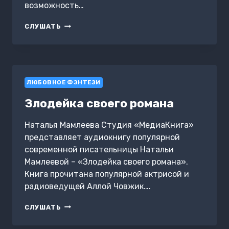
возможность…
ВОЗЛЮБЛЕННАЯ
СЛУШАТЬ
ХАОСА
ЛЮБОВНОЕ ФЭНТЕЗИ
Злодейка своего романа
Наталья Мамлеева Студия «МедиаКнига»
представляет аудиокнигу популярной
современной писательницы Натальи
Мамлеевой – «Злодейка своего романа».
Книга прочитана популярной актрисой и
радиоведущей Аллой Човжик….
ЗЛОДЕЙКА
СЛУШАТЬ
СВОЕГО
РОМАНА