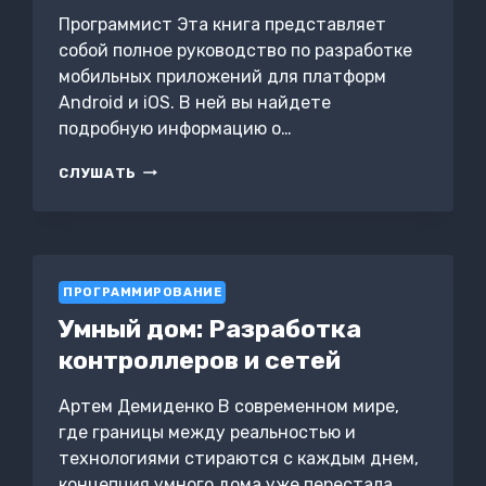
Программист Эта книга представляет
собой полное руководство по разработке
мобильных приложений для платформ
Android и iOS. В ней вы найдете
подробную информацию о…
РАЗРАБОТКА
СЛУШАТЬ
МОБИЛЬНЫХ
ПРИЛОЖЕНИЙ
ДЛЯ
ANDROID
И
ПРОГРАММИРОВАНИЕ
IOS:
ПОЛНОЕ
Умный дом: Разработка
РУКОВОДСТВО
контроллеров и сетей
Артем Демиденко В современном мире,
где границы между реальностью и
технологиями стираются с каждым днем,
концепция умного дома уже перестала