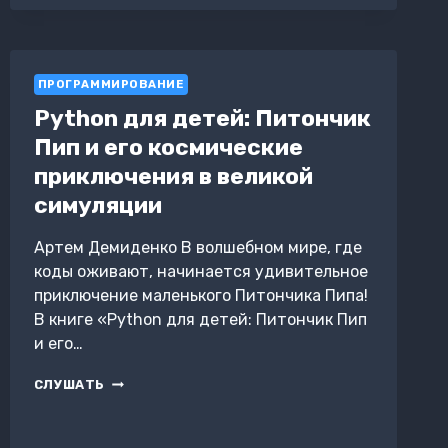
ПРОГРАММИРОВАНИЕ
Python для детей: Питончик
Пип и его космические
приключения в великой
симуляции
Артем Демиденко В волшебном мире, где
коды оживают, начинается удивительное
приключение маленького Питончика Пипа!
В книге «Python для детей: Питончик Пип
и его…
PYTHON
СЛУШАТЬ
ДЛЯ
ДЕТЕЙ:
ПИТОНЧИК