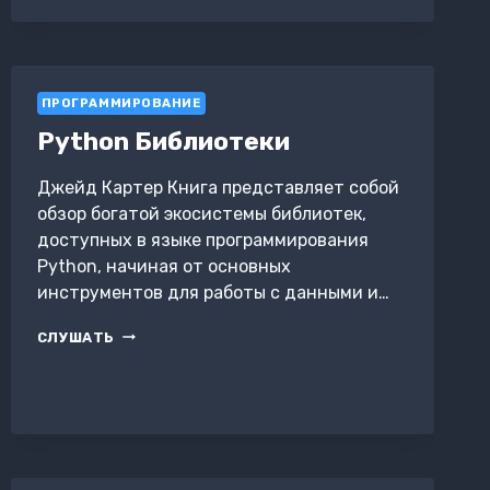
ПИП
И
ЕГО
КОСМИЧЕСКИЕ
ПРИКЛЮЧЕНИЯ
ПРОГРАММИРОВАНИЕ
В
Python Библиотеки
ВЕЛИКОЙ
СИМУЛЯЦИИ
Джейд Картер Книга представляет собой
обзор богатой экосистемы библиотек,
доступных в языке программирования
Python, начиная от основных
инструментов для работы с данными и…
PYTHON
СЛУШАТЬ
БИБЛИОТЕКИ