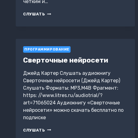
четким и…
СПРАВОЧНИК
СЛУШАТЬ
ПО
НЕЙРОННЫМ
СЕТЯМ:
ОТ
ТЕОРИИ
К
ПРОГРАММИРОВАНИЕ
ПРАКТИКЕ
Сверточные нейросети
Джейд Картер Слушать аудиокнигу
Сверточные нейросети (Джейд Картер)
Слушать Форматы: MP3,M4B Фрагмент:
https: //www.litres.ru/audiotrial/?
art=71065024 Аудиокнигу «Сверточные
нейросети» можно скачать бесплатно по
подписке
СВЕРТОЧНЫЕ
СЛУШАТЬ
НЕЙРОСЕТИ