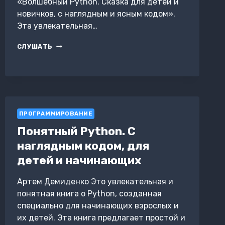
«Волшебный Python. Сказка для детей и
новичков, с наглядным и ясным кодом».
Эта увлекательная…
ВОЛШЕБНЫЙ
СЛУШАТЬ
PYTHON.
СКАЗКА
ДЛЯ
ДЕТЕЙ
И
НОВИЧКОВ,
С
ПРОГРАММИРОВАНИЕ
НАГЛЯДНЫМ
Понятный Python. С
И
ЯСНЫМ
наглядным кодом, для
КОДОМ
детей и начинающих
Артем Демиденко Это увлекательная и
понятная книга о Python, созданная
специально для начинающих взрослых и
их детей. Эта книга предлагает простой и