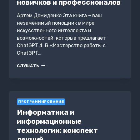
новичков и профессионалов
Артем Демиденко Эта книга – ваш
незаменимый помощник в мире
искусственного интеллекта и
возможностей, которые предлагает
ChatGPT 4. В «Мастерство работы с
ChatGPT…
МАСТЕРСТВО
СЛУШАТЬ
РАБОТЫ
С
CHATGPT
4:
ПОЛНЫЙ
ГИД
ПРОГРАММИРОВАНИЕ
ДЛЯ
Информатика и
НОВИЧКОВ
И
информационные
ПРОФЕССИОНАЛОВ
технологии: конспект
лекций