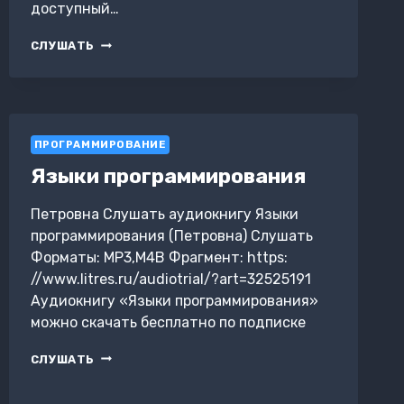
доступный…
ПОНЯТНЫЙ
СЛУШАТЬ
PYTHON.
С
НАГЛЯДНЫМ
КОДОМ,
ДЛЯ
ПРОГРАММИРОВАНИЕ
ДЕТЕЙ
И
Языки программирования
НАЧИНАЮЩИХ
Петровна Слушать аудиокнигу Языки
программирования (Петровна) Слушать
Форматы: MP3,M4B Фрагмент: https:
//www.litres.ru/audiotrial/?art=32525191
Аудиокнигу «Языки программирования»
можно скачать бесплатно по подписке
ЯЗЫКИ
СЛУШАТЬ
ПРОГРАММИРОВАНИЯ