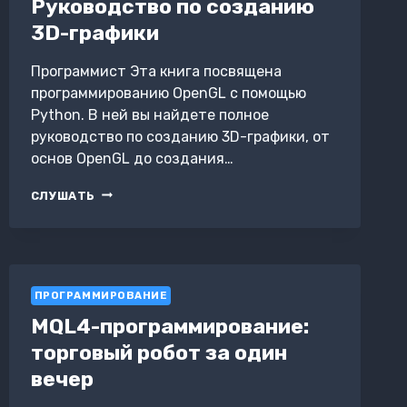
Руководство по созданию
3D-графики
Программист Эта книга посвящена
программированию OpenGL с помощью
Python. В ней вы найдете полное
руководство по созданию 3D-графики, от
основ OpenGL до создания…
ПРОГРАММИРОВАНИЕ
СЛУШАТЬ
OPENGL
С
ПОМОЩЬЮ
PYTHON:
РУКОВОДСТВО
ПРОГРАММИРОВАНИЕ
ПО
СОЗДАНИЮ
MQL4-программирование:
3D-
торговый робот за один
ГРАФИКИ
вечер