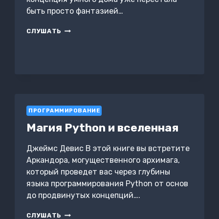
быть просто фантазией…
УМНЫЙ
СЛУШАТЬ
ДОМ:
РАЗРАБОТКА
КОНТРОЛЛЕРОВ
И
СЕТЕЙ
ПРОГРАММИРОВАНИЕ
Магия Python и вселенная
Джеймс Девис В этой книге вы встретите
Аркандора, могущественного архимага,
который проведет вас через глубины
языка программирования Python от основ
до продвинутых концепций….
МАГИЯ
СЛУШАТЬ